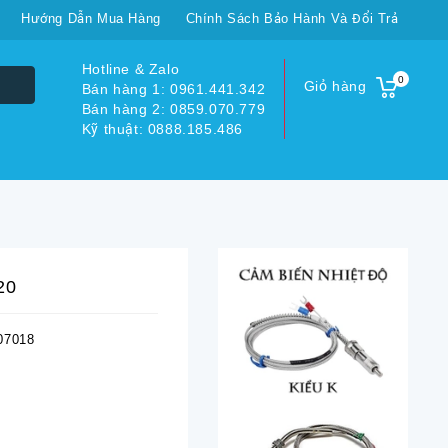
Hướng Dẫn Mua Hàng
Chính Sách Bảo Hành Và Đổi Trả
Hotline & Zalo
0
Giỏ hàng
Bán hàng 1: 0961.441.342
Bán hàng 2: 0859.070.779
Kỹ thuật: 0888.185.486
20
07018