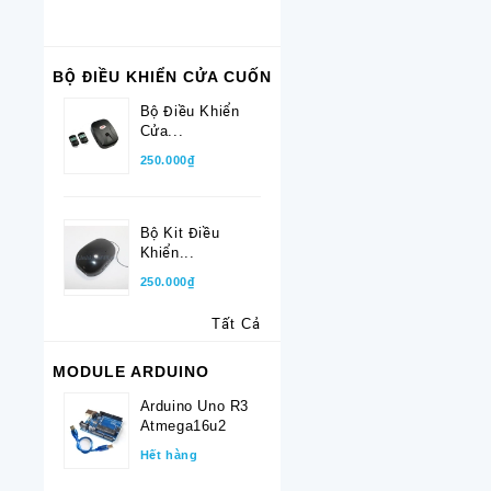
BỘ ĐIỀU KHIỂN CỬA CUỐN
Bộ Điều Khiển
Cửa...
250.000₫
Bộ Kit Điều
Khiển...
250.000₫
Tất Cả
MODULE ARDUINO
Arduino Uno R3
Atmega16u2
Hết hàng