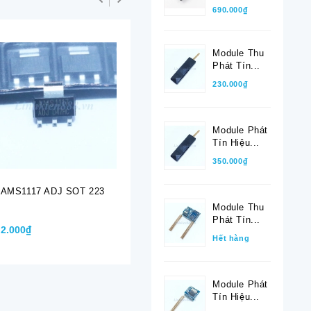
690.000₫
Module Thu
Phát Tín...
230.000₫
Module Phát
Tín Hiệu...
350.000₫
AMS1117 ADJ SOT 223
AMS1117- 2.5V SOT
AMS1117-
223
Module Thu
Phát Tín...
2.000₫
2.000₫
2.000₫
Hết hàng
Module Phát
Tín Hiệu...