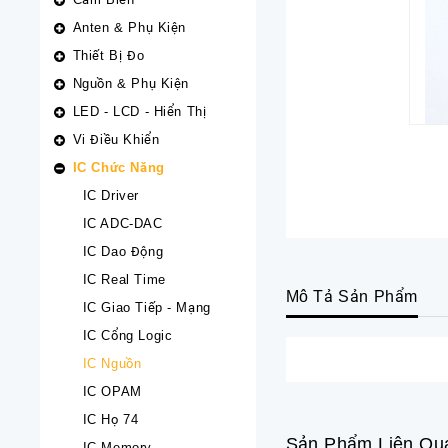
Anten & Phụ Kiện
Thiết Bị Đo
Nguồn & Phụ Kiện
LED - LCD - Hiển Thị
Vi Điều Khiển
IC Chức Năng
IC Driver
IC ADC-DAC
IC Dao Động
IC Real Time
Mô Tả Sản Phẩm
IC Giao Tiếp - Mạng
IC Cổng Logic
IC Nguồn
IC OPAM
IC Họ 74
Sản Phẩm Liên Qu
IC Memory