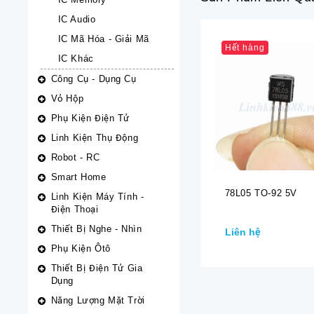
IC Audio
IC Mã Hóa - Giải Mã
Hết hàng
IC Khác
Công Cụ - Dụng Cụ
Vỏ Hộp
Phụ Kiện Điện Tử
Linh Kiện Thụ Động
Robot - RC
Smart Home
78L05 TO-92 5V
Linh Kiện Máy Tính -
Điện Thoại
Thiết Bị Nghe - Nhìn
Liên hệ
Phụ Kiện Ôtô
Thiết Bị Điện Tử Gia
Dụng
Năng Lượng Mặt Trời