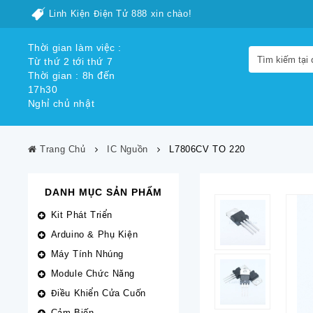
Linh Kiện Điện Tử 888 xin chào!
Thời gian làm việc :
Từ thứ 2 tới thứ 7
Thời gian : 8h đến
17h30
Nghỉ chủ nhật
Trang Chủ
IC Nguồn
L7806CV TO 220
DANH MỤC SẢN PHẨM
Kit Phát Triển
Arduino & Phụ Kiện
Máy Tính Nhúng
Module Chức Năng
Điều Khiển Cửa Cuốn
Cảm Biến