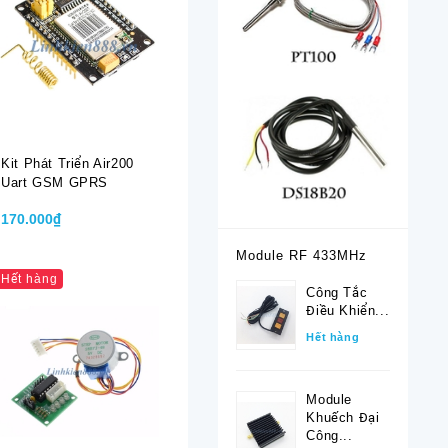
Kit Phát Triển Air200
Uart GSM GPRS
170.000₫
Module RF 433MHz
Hết hàng
Công Tắc
Điều Khiển...
Hết hàng
Module
Khuếch Đại
Công...