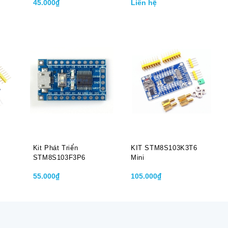
45.000₫
Liên hệ
Kit Phát Triển
KIT STM8S103K3T6
STM8S103F3P6
Mini
55.000₫
105.000₫