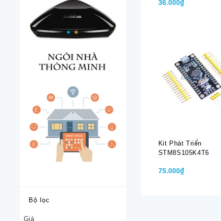
36.000₫
Kit Phát Triển
STM8S105K4T6
75.000₫
Bộ lọc
Giá