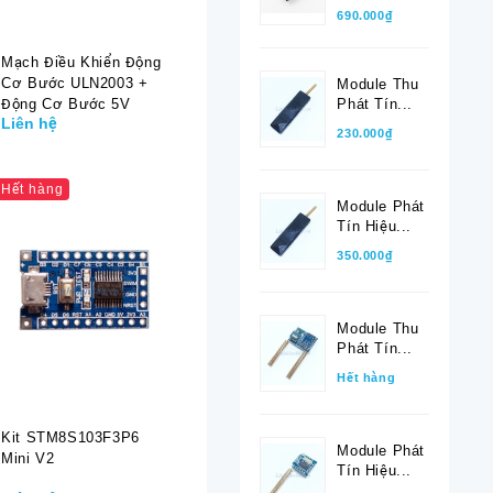
690.000₫
Mạch Điều Khiển Động
Cơ Bước ULN2003 +
Module Thu
Phát Tín...
Động Cơ Bước 5V
Liên hệ
230.000₫
Hết hàng
Module Phát
Tín Hiệu...
350.000₫
Module Thu
Phát Tín...
Hết hàng
Kit STM8S103F3P6
Module Phát
Mini V2
Tín Hiệu...