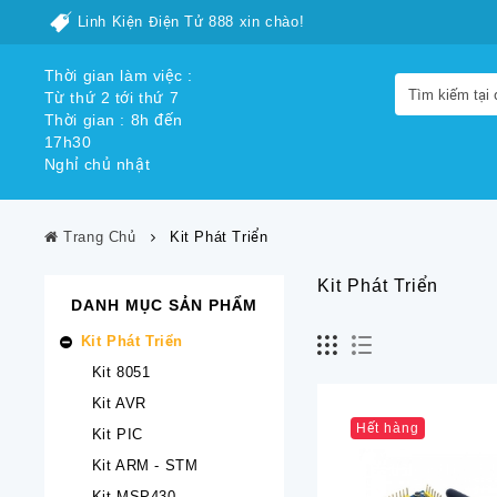
Linh Kiện Điện Tử 888 xin chào!
Thời gian làm việc :
Từ thứ 2 tới thứ 7
Thời gian : 8h đến
17h30
Nghỉ chủ nhật
Trang Chủ
Kit Phát Triển
Kit Phát Triển
DANH MỤC SẢN PHẨM
Kit Phát Triển
Kit 8051
Kit AVR
Hết hàng
Kit PIC
Kit ARM - STM
Kit MSP430