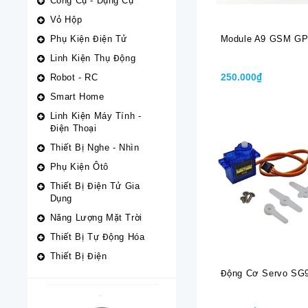
Công Cụ - Dụng Cụ
Vỏ Hộp
Phụ Kiện Điện Tử
Module A9 GSM G
Linh Kiện Thụ Động
250.000₫
Robot - RC
Smart Home
Linh Kiện Máy Tính -
Điện Thoại
Thiết Bị Nghe - Nhìn
Phụ Kiện Ôtô
Thiết Bị Điện Tử Gia
Dụng
Năng Lượng Mặt Trời
Thiết Bị Tự Động Hóa
Thiết Bị Điện
Động Cơ Servo SG