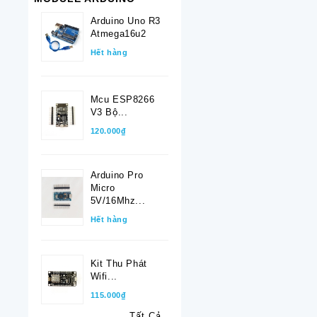
Arduino Uno R3
Atmega16u2
Hết hàng
Mcu ESP8266
V3 Bộ...
120.000₫
Arduino Pro
Micro
5V/16Mhz...
Hết hàng
Kit Thu Phát
Wifi...
115.000₫
Tất Cả