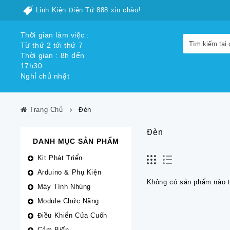
Linh Kiện Điện Tử 888 xin chào!
Thời gian làm việc :
Từ thứ 2 tới thứ 7
Thời gian : 8h đến
17h30
Nghỉ chủ nhật
Trang Chủ
Đèn
Đèn
DANH MỤC SẢN PHẨM
Kit Phát Triển
Arduino & Phụ Kiện
Không có sản phẩm nào t
Máy Tính Nhúng
Module Chức Năng
Điều Khiển Cửa Cuốn
Cảm Biến