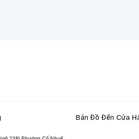
g
Bản Đồ Đến Cửa H
 Ngõ 238),Phường Cổ Nhuế