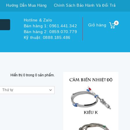
Hướng Dẫn Mua Hàng
Chính Sách Bảo Hành Và Đổi Trả
Hotline & Zalo
0
Giỏ hàng
Bán hàng 1: 0961.441.342
Bán hàng 2: 0859.070.779
Kỹ thuật: 0888.185.486
Hiển thị
0
trong
0
sản phẩm.
Thứ tự