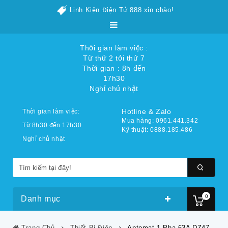
Linh Kiện Điện Tử 888 xin chào!
Thời gian làm việc :
Từ thứ 2 tới thứ 7
Thời gian : 8h đến
17h30
Nghỉ chủ nhật
Hotline & Zalo
Thời gian làm việc:
Mua hàng: 0961.441.342
Từ 8h30 đến 17h30
Kỹ thuật: 0888.185.486
Nghỉ chủ nhật
0
Danh mục
Trang Chủ
Thiết Bị Điện
Aptomat 1 Pha 63A DZ47-