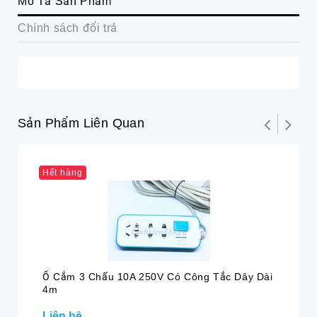
Mô Tả Sản Phẩm
Chính sách đổi trả
Sản Phẩm Liên Quan
Hết hàng
Ổ Cắm 3 Chấu 10A 250V Có Công Tắc Dây Dài
Kh
4m
Liên hệ
23