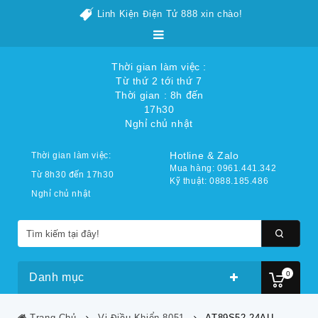
Linh Kiện Điện Tử 888 xin chào!
Thời gian làm việc :
Từ thứ 2 tới thứ 7
Thời gian : 8h đến
17h30
Nghỉ chủ nhật
Hotline & Zalo
Thời gian làm việc:
Mua hàng: 0961.441.342
Từ 8h30 đến 17h30
Kỹ thuật: 0888.185.486
Nghỉ chủ nhật
0
Danh mục
Trang Chủ
Vi Điều Khiển 8051
AT89S52 24AU