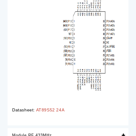
Datasheet:
AT89S52 24A
Module RF 433MHz