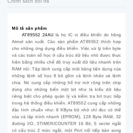
Chính sách đổi trả
Mô tả sản phẩm
AT89S52 24AU
là họ IC vi điều khiển do hãng
Atmel sản xuất. Các sản phẩm AT89S52 thích hợp
cho những ứng dụng điều khiển. Việc xử lý trên byte
và các toán số học ở cấu trúc dữ liệu nhỏ được thực
hiện bằng nhiều chế độ truy xuất dữ liệu nhanh trên
RAM nội. Tập lệnh cung cấp một bảng tiện dụng của
những lệnh số học 8 bit gồm cả lệnh nhân và lệnh
chia. Nó cung cấp những hổ trợ mở rộng trên chip
dùng cho những biến một bit như là kiểu dữ liệu
riêng biệt cho phép quản lý và kiểm tra bit trực tiếp
trong hệ thống điều khiển. AT89S52 cung cấp những
đặc tính chuẩn như: 8 KByte bộ nhớ chỉ đọc có thể
xóa và lập trình nhanh (EPROM), 128 Byte RAM, 32
đường I/O, 3TIMER/COUNTER 16 Bit, 5 vectơ ngắt
có cấu trúc 2 mức ngắt, một Port nối tiếp bán song