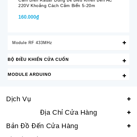
Cảm Biến Radar Dùng Để Điều Khiển Đèn AC
Đè
220V Khoảng Cách Cảm Biến 5-20m
Th
160.000₫
65
Module RF 433MHz
BỘ ĐIỀU KHIỂN CỬA CUỐN
MODULE ARDUINO
Dịch Vụ
Địa Chỉ Cửa Hàng
Bản Đồ Đến Cửa Hàng