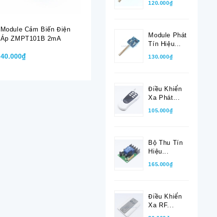
120.000₫
Module Cảm Biến Điện
Module Phát
Áp ZMPT101B 2mA
Tín Hiệu...
40.000₫
130.000₫
Điều Khiển
Xa Phát...
105.000₫
Bộ Thu Tín
Hiệu...
165.000₫
Điều Khiển
Xa RF...