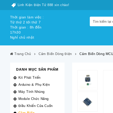
Linh Kiện Điện Tử 888 xin chào!
Thời gian làm việc :
Từ thứ 2 tới thứ 7
Thời gian : 8h đến
17h30
Nghỉ chủ nhật
Trang Chủ
Cảm Biến Dòng Điện
Cảm Biến Dòng MCU
DANH MỤC SẢN PHẨM
Kit Phát Triển
Arduino & Phụ Kiện
Máy Tính Nhúng
Module Chức Năng
Điều Khiển Cửa Cuốn
Cảm Biến