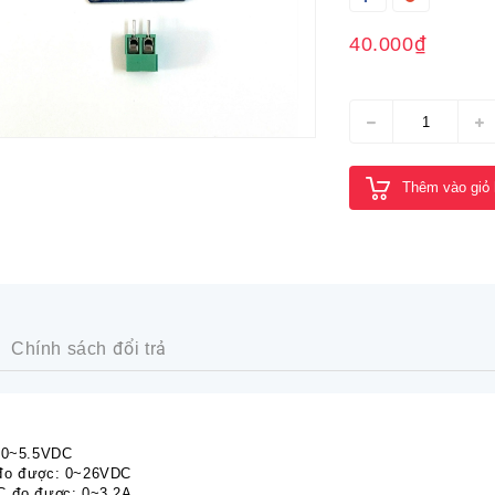
40.000₫
Thêm vào giỏ
Chính sách đổi trả
3.0~5.5VDC
 đo được: 0~26VDC
C đo được: 0~3.2A