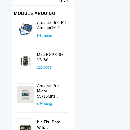
Tất Cả
MODULE ARDUINO
Arduino Uno R3
Atmega16u2
Hết hàng
Mcu ESP8266
V3 Bộ...
120.000₫
Arduino Pro
Micro
5V/16Mhz...
Hết hàng
Kit Thu Phát
Wifi...