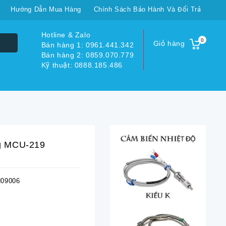
Hướng Dẫn Mua Hàng
Chính Sách Bảo Hành Và Đổi Trả
Hotline & Zalo
0
Giỏ hàng
Bán hàng 1: 0961.441.342
Bán hàng 2: 0859.070.779
Kỹ thuật: 0888.185.486
g MCU-219
09006