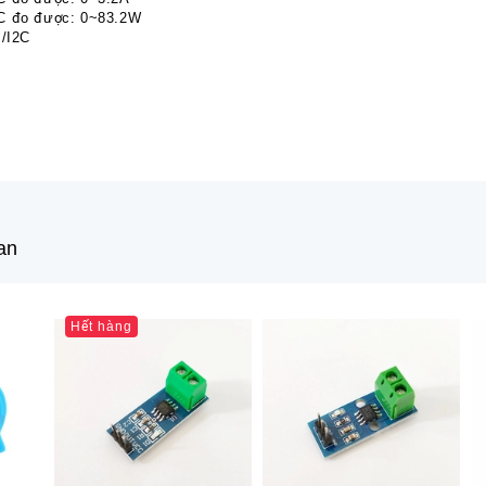
C đo được: 0~83.2W
I/I2C
an
Hết hàng