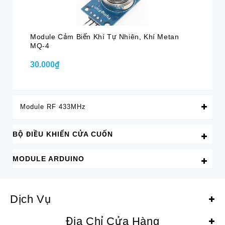
Module Cảm Biến Khí Tự Nhiên, Khí Metan
Mo
MQ-4
30.000₫
35
Module RF 433MHz
BỘ ĐIỀU KHIỂN CỬA CUỐN
MODULE ARDUINO
Dịch Vụ
Địa Chỉ Cửa Hàng