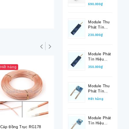
690.000₫
Module Thu
Phát Tín...
230.000₫
Module Phát
Tín Hiệu...
350.000₫
Hết hàng
Module Thu
Phát Tín...
Hết hàng
Module Phát
Tín Hiệu...
Cáp Đồng Trục RG178
Cáp Chuyển RP-SMA
Cáp Nối 