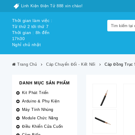
Linh Kiện Điện Tử 888 xin chào!
Thời gian làm việc :
Từ thứ 2 tới thứ 7
Thời gian : 8h đến
17h30
Nghỉ chủ nhật
Trang Chủ
Cáp Chuyển Đổi - Kết Nối
Cáp Đồng Trục
DANH MỤC SẢN PHẨM
Kit Phát Triển
Arduino & Phụ Kiện
Máy Tính Nhúng
Module Chức Năng
Điều Khiển Cửa Cuốn
Cảm Biến