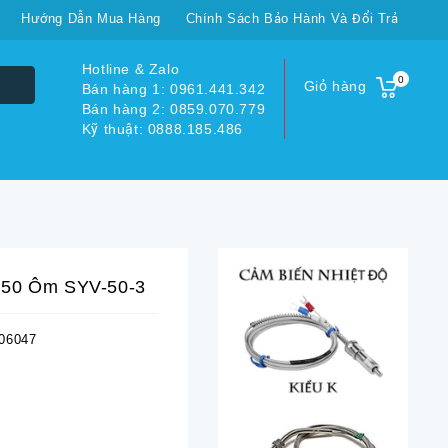
Hướng Dẫn Mua Hàng
Chính Sách Bảo Hành Và Đổi Trả
Hotline & Zalo
0
Giỏ hàng
Bán hàng 1: 0961.441.342
Bán hàng 2: 0859.070.779
Kỹ thuật: 0888.185.486
 50 Ôm SYV-50-3
06047