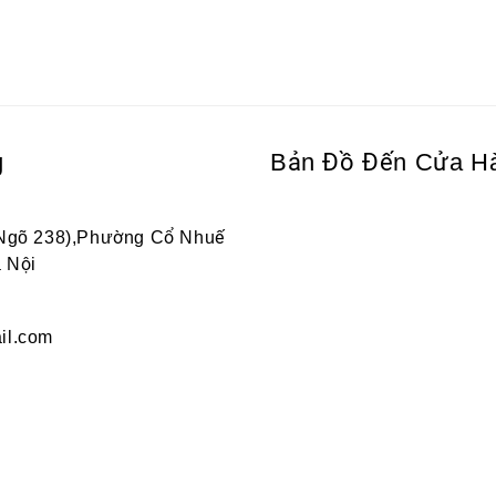
g
Bản Đồ Đến Cửa H
 Ngõ 238),Phường Cổ Nhuế
 Nội
il.com