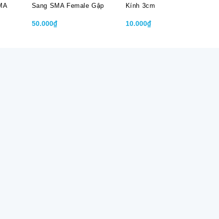
MA
Sang SMA Female Gập
Kính 3cm
50.000₫
10.000₫