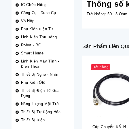
Thông số k
IC Chức Năng
Công Cụ - Dụng Cụ
Trở kháng: 50 ±3 Ohm
Vỏ Hộp
Phụ Kiện Điện Tử
Linh Kiện Thụ Động
Robot - RC
Sản Phẩm Liên Qu
Smart Home
Linh Kiện Máy Tính -
Điện Thoại
Hết hàng
Thiết Bị Nghe - Nhìn
Phụ Kiện Ôtô
Thiết Bị Điện Tử Gia
Dụng
Năng Lượng Mặt Trời
Thiết Bị Tự Động Hóa
Thiết Bị Điện
Cáp Chuyển Đổi N