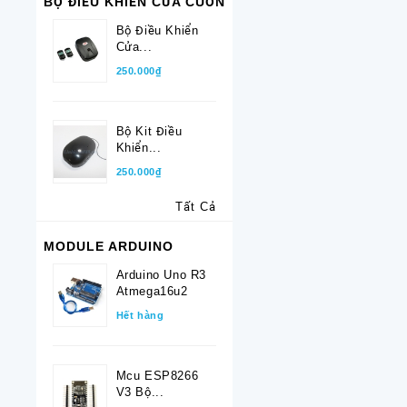
BỘ ĐIỀU KHIỂN CỬA CUỐN
Bộ Điều Khiển
Cửa...
250.000₫
Bộ Kit Điều
Khiển...
250.000₫
Tất Cả
MODULE ARDUINO
Arduino Uno R3
Atmega16u2
Hết hàng
Mcu ESP8266
V3 Bộ...