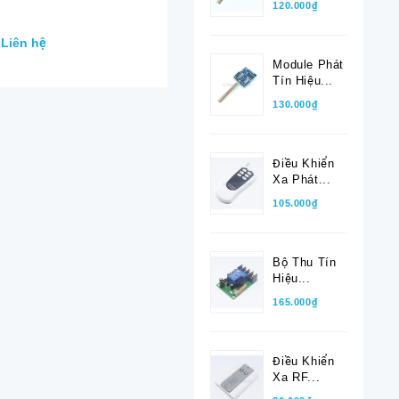
120.000₫
Female Sang MMCX
Gập Sang
Dài 15cm
Dài 20cm
Liên hệ
50.000₫
50.000₫
Module Phát
Tín Hiệu...
130.000₫
Điều Khiển
Xa Phát...
105.000₫
Bộ Thu Tín
Hiệu...
165.000₫
Điều Khiển
Xa RF...