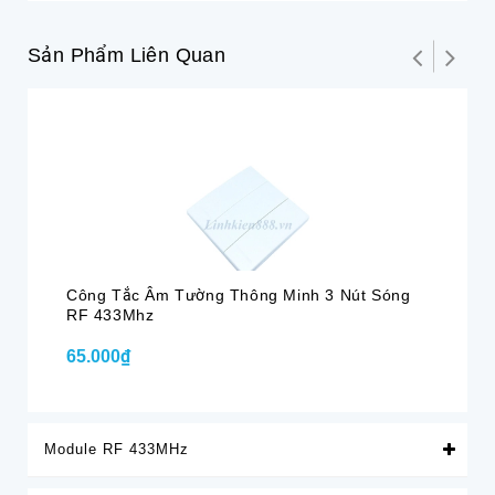
Sản Phẩm Liên Quan
Công Tắc Âm Tường Thông Minh 3 Nút Sóng
Cô
RF 433Mhz
65.000₫
45
Module RF 433MHz