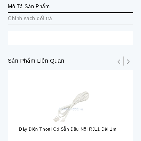
Mô Tả Sản Phẩm
Chính sách đổi trả
Sản Phẩm Liên Quan
Dây Điện Thoại Có Sẵn Đầu Nối RJ11 Dài 1m
Hộ