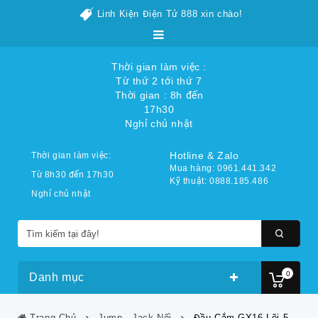
Linh Kiện Điện Tử 888 xin chào!
Thời gian làm việc :
Từ thứ 2 tới thứ 7
Thời gian : 8h đến
17h30
Nghỉ chủ nhật
Hotline & Zalo
Thời gian làm việc:
Mua hàng: 0961.441.342
Từ 8h30 đến 17h30
Kỹ thuật: 0888.185.486
Nghỉ chủ nhật
0
Danh mục
Trang Chủ
Jump - Jack Nối
Đầu Cắm GX16 Lõi 5