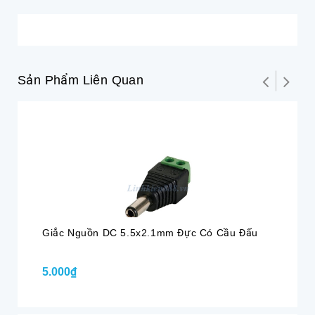
Sản Phẩm Liên Quan
Giắc Nguồn DC 5.5x2.1mm Đực Có Cầu Đấu
Gi
5.000₫
50