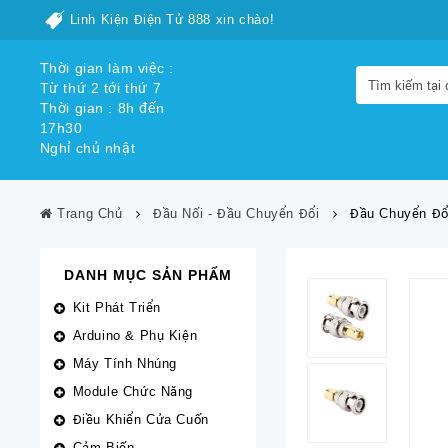
Linh Kiện Điện Tử 888 xin chào!
Thời gian làm việc :
Từ thứ 2 tới thứ 7
Thời gian : 8h đến
17h30
Nghỉ chủ nhật
Trang Chủ
Đầu Nối - Đầu Chuyển Đổi
Đầu Chuyển Đổ
DANH MỤC SẢN PHẨM
Kit Phát Triển
Arduino & Phụ Kiện
Máy Tính Nhúng
Module Chức Năng
Điều Khiển Cửa Cuốn
Cảm Biến