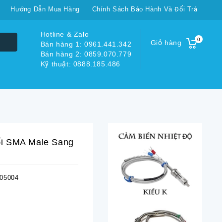
Hướng Dẫn Mua Hàng
Chính Sách Bảo Hành Và Đổi Trả
Hotline & Zalo
0
Giỏ hàng
Bán hàng 1: 0961.441.342
Bán hàng 2: 0859.070.779
Kỹ thuật: 0888.185.486
i SMA Male Sang
05004