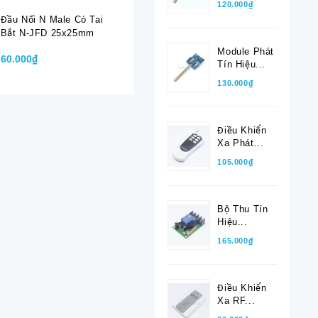
120.000₫
Đầu Nối N Male Có Tai
Đầu Nối SMA-K-7
Đầu Nối 
Bắt N-JFD 25x25mm
Female Dùng Cho Cáp
Dùng Cho
RG8, RG213, LMR400
RG213, 
Module Phát
60.000₫
40.000₫
40.000₫
J-7
Tín Hiệu...
130.000₫
Điều Khiển
Xa Phát...
105.000₫
Bộ Thu Tín
Hiệu...
165.000₫
Điều Khiển
Xa RF...