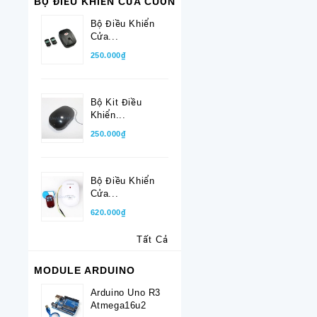
BỘ ĐIỀU KHIỂN CỬA CUỐN
Bộ Điều Khiển
Cửa...
250.000₫
Bộ Kit Điều
Khiển...
250.000₫
Bộ Điều Khiển
Cửa...
620.000₫
Tất Cả
MODULE ARDUINO
Arduino Uno R3
Atmega16u2