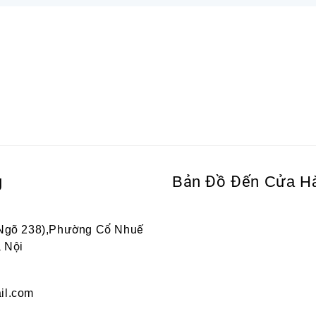
g
Bản Đồ Đến Cửa H
 Ngõ 238),Phường Cổ Nhuế
 Nội
il.com