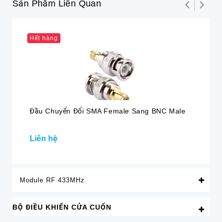
Sản Phẩm Liên Quan
Hết hàng
Đầu Chuyển Đổi SMA Female Sang BNC Male
Đầ
Ch
Liên hệ
12
Module RF 433MHz
BỘ ĐIỀU KHIỂN CỬA CUỐN