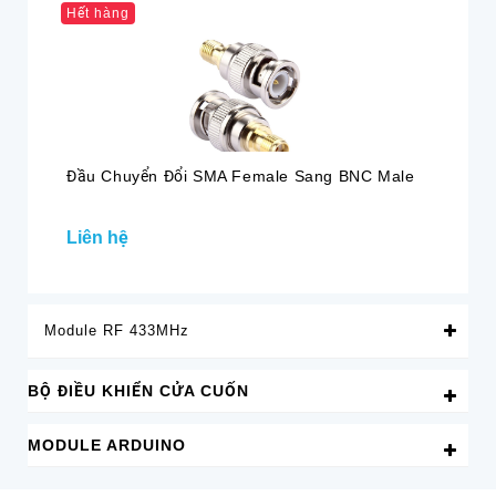
Hết hàng
Đầu Chuyển Đổi SMA Female Sang BNC Male
Đầ
Ch
Liên hệ
12
Module RF 433MHz
BỘ ĐIỀU KHIỂN CỬA CUỐN
MODULE ARDUINO