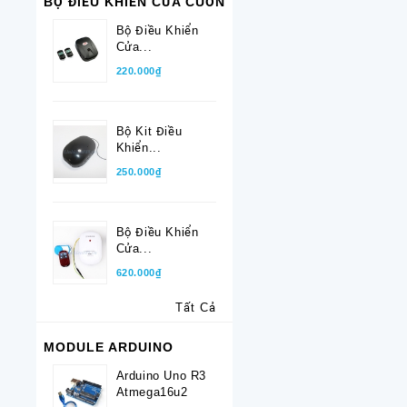
BỘ ĐIỀU KHIỂN CỬA CUỐN
Bộ Điều Khiển
Cửa...
220.000₫
Bộ Kit Điều
Khiển...
250.000₫
Bộ Điều Khiển
Cửa...
620.000₫
Tất Cả
MODULE ARDUINO
Arduino Uno R3
Atmega16u2