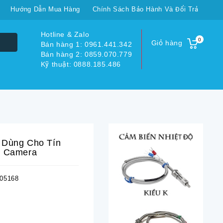
Hướng Dẫn Mua Hàng
Chính Sách Bảo Hành Và Đổi Trả
Hotline & Zalo
0
Giỏ hàng
Bán hàng 1: 0961.441.342
Bán hàng 2: 0859.070.779
Kỹ thuật: 0888.185.486
 Dùng Cho Tín
, Camera
05168