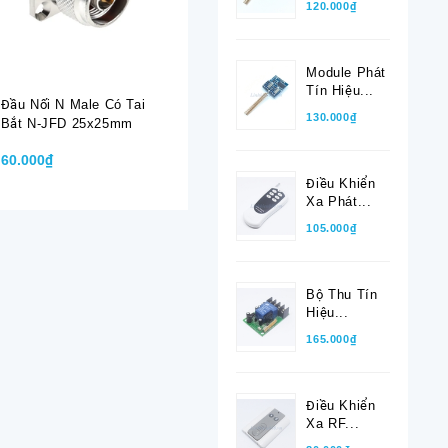
120.000₫
Module Phát
Tín Hiệu...
Đầu Nối N Male Có Tai
Đầu Nối SMA-K-7
Đầu Nối 
130.000₫
Bắt N-JFD 25x25mm
Female Dùng Cho Cáp
Dùng Cho
RG8, RG213, LMR400
RG213, 
60.000₫
40.000₫
40.000₫
J-7
Điều Khiển
Xa Phát...
105.000₫
Bộ Thu Tín
Hiệu...
165.000₫
Điều Khiển
Xa RF...