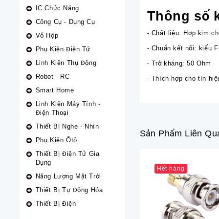
IC Chức Năng
Thông số k
Công Cụ - Dụng Cụ
- Chất liệu: Hợp kim c
Vỏ Hộp
- Chuẩn kết nối: kiểu F
Phụ Kiện Điện Tử
Linh Kiện Thụ Động
- Trở kháng: 50 Ohm
Robot - RC
- Thích hợp cho tín hi
Smart Home
Linh Kiện Máy Tính -
Điện Thoại
Thiết Bị Nghe - Nhìn
Sản Phẩm Liên Qu
Phụ Kiện Ôtô
Thiết Bị Điện Tử Gia
Dụng
Hết hàng
Năng Lượng Mặt Trời
Thiết Bị Tự Động Hóa
Thiết Bị Điện