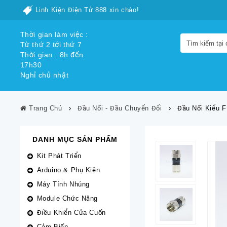
Linh Kiện Điện Tử 888 xin chào!
Thời gian làm việc :
Từ thứ 2 tới thứ 7
Thời gian : 8h đến
17h30
Nghỉ chủ nhật
Trang Chủ
Đầu Nối - Đầu Chuyển Đổi
Đầu Nối Kiểu F
DANH MỤC SẢN PHẨM
Kit Phát Triển
Arduino & Phụ Kiện
Máy Tính Nhúng
Module Chức Năng
Điều Khiển Cửa Cuốn
Cảm Biến