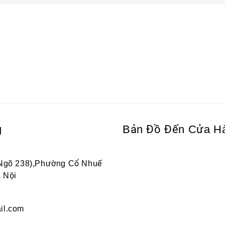
g
Bản Đồ Đến Cửa H
 Ngõ 238),Phường Cổ Nhuế
 Nội
il.com