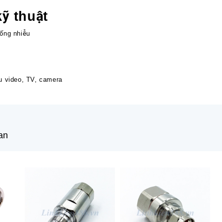
ỹ thuật
hống nhiễu
ệu video, TV, camera
an