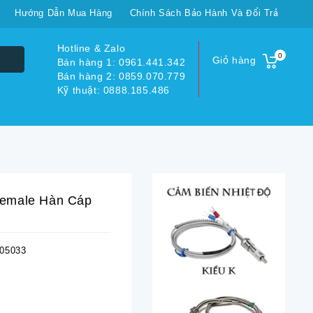
Hướng Dẫn Mua Hàng
Chính Sách Bảo Hành Và Đổi Trả
Hotline & Zalo
0
Giỏ hàng
Bán hàng 1: 0961.441.342
Bán hàng 2: 0859.070.779
Kỹ thuật: 0888.185.486
emale Hàn Cáp
05033