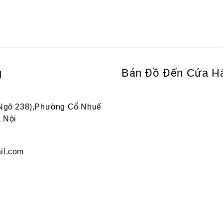
g
Bản Đồ Đến Cửa H
 Ngõ 238),Phường Cổ Nhuế
 Nội
il.com