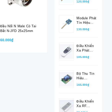
120.000₫
Module Phát
Tín Hiệu...
Đầu Nối N Male Có Tai
Đầu Nối SMA-K-7
Đầu Nối 
130.000₫
Bắt N-JFD 25x25mm
Female Dùng Cho Cáp
Dùng Cho
RG8, RG213, LMR400
RG213, 
60.000₫
40.000₫
40.000₫
J-7
Điều Khiển
Xa Phát...
105.000₫
Bộ Thu Tín
Hiệu...
165.000₫
Điều Khiển
Xa RF...