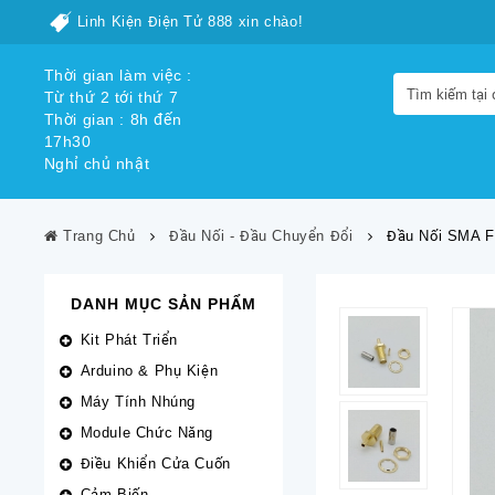
Linh Kiện Điện Tử 888 xin chào!
Thời gian làm việc :
Từ thứ 2 tới thứ 7
Thời gian : 8h đến
17h30
Nghỉ chủ nhật
Trang Chủ
Đầu Nối - Đầu Chuyển Đổi
Đầu Nối SMA 
DANH MỤC SẢN PHẨM
Kit Phát Triển
Arduino & Phụ Kiện
Máy Tính Nhúng
Module Chức Năng
Điều Khiển Cửa Cuốn
Cảm Biến