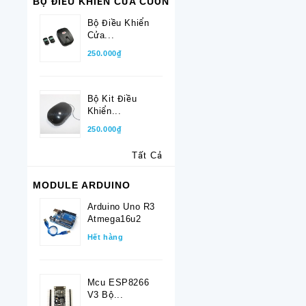
BỘ ĐIỀU KHIỂN CỬA CUỐN
Bộ Điều Khiển
Cửa...
250.000₫
Bộ Kit Điều
Khiển...
250.000₫
Tất Cả
MODULE ARDUINO
Arduino Uno R3
Atmega16u2
Hết hàng
Mcu ESP8266
V3 Bộ...