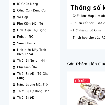
IC Chức Năng
Thông số k
Công Cụ - Dụng Cụ
- Chất liệu: Hợp kim c
Vỏ Hộp
- Chuẩn kết nối: SMA c
Phụ Kiện Điện Tử
Linh Kiện Thụ Động
- Trở kháng: 50 Ohm
Robot - RC
- Thích hợp cho cáp 
Smart Home
Linh Kiện Máy Tính -
Điện Thoại
Thiết Bị Nghe - Nhìn
Sản Phẩm Liên Qu
Phụ Kiện Ôtô
Thiết Bị Điện Tử Gia
Dụng
Hết hàng
Năng Lượng Mặt Trời
Thiết Bị Tự Động Hóa
Thiết Bị Điện