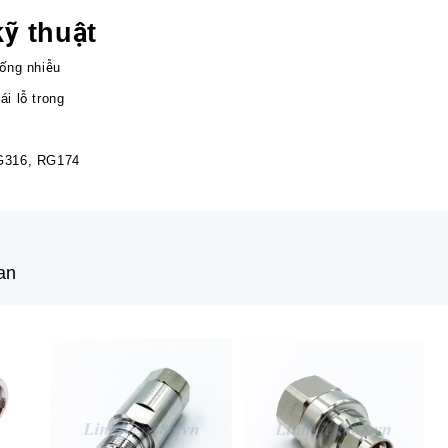
ỹ thuật
hống nhiễu
ái lỗ trong
RG316, RG174
an