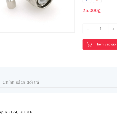
25.000₫
Thêm vào giỏ
Chính sách đổi trả
cáp RG174, RG316