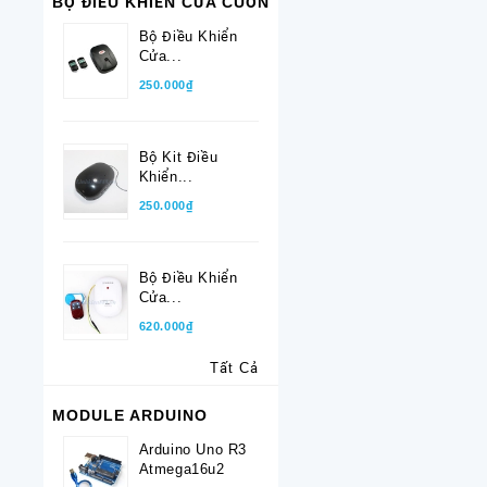
BỘ ĐIỀU KHIỂN CỬA CUỐN
Bộ Điều Khiển
Cửa...
250.000₫
Bộ Kit Điều
Khiển...
250.000₫
Bộ Điều Khiển
Cửa...
620.000₫
Tất Cả
MODULE ARDUINO
Arduino Uno R3
Atmega16u2