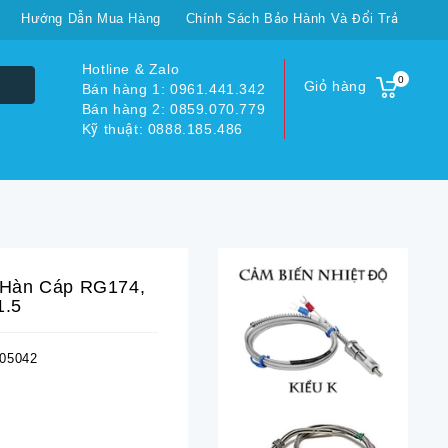
Hướng Dẫn Mua Hàng
Chính Sách Bảo Hành Và Đổi Trả
Hotline & Zalo
0
Giỏ hàng
Bán hàng 1: 0961.441.342
Bán hàng 2: 0859.070.779
Kỹ thuật: 0888.185.486
 Hàn Cáp RG174,
1.5
05042