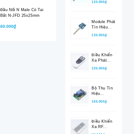
120.000₫
Đầu Nối N Male Có Tai
Đầu Nối SMA-K-7
Đầu Nối 
Bắt N-JFD 25x25mm
Female Dùng Cho Cáp
Dùng Cho
RG8, RG213, LMR400
RG213, 
Module Phát
60.000₫
40.000₫
40.000₫
J-7
Tín Hiệu...
130.000₫
Điều Khiển
Xa Phát...
105.000₫
Bộ Thu Tín
Hiệu...
165.000₫
Điều Khiển
Xa RF...