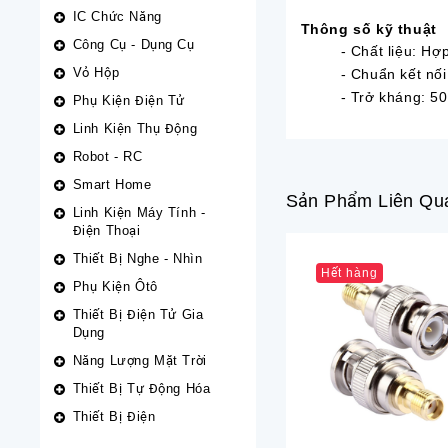
IC Chức Năng
Thông số kỹ thuật
Công Cụ - Dụng Cụ
- Chất liệu: Hợ
Vỏ Hộp
- Chuẩn kết nố
- Trở kháng: 5
Phụ Kiện Điện Tử
Linh Kiện Thụ Động
Robot - RC
Smart Home
Sản Phẩm Liên Qu
Linh Kiện Máy Tính -
Điện Thoại
Thiết Bị Nghe - Nhìn
Hết hàng
Phụ Kiện Ôtô
Thiết Bị Điện Tử Gia
Dụng
Năng Lượng Mặt Trời
Thiết Bị Tự Động Hóa
Thiết Bị Điện