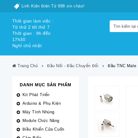
Linh Kiện Điện Tử 888 xin chào!
Thời gian làm việc :
Từ thứ 2 tới thứ 7
Thời gian : 8h đến
17h30
Nghỉ chủ nhật
Trang Chủ
Đầu Nối - Đầu Chuyển Đổi
Đầu TNC Male 
DANH MỤC SẢN PHẨM
Kit Phát Triển
Arduino & Phụ Kiện
Máy Tính Nhúng
Module Chức Năng
Điều Khiển Cửa Cuốn
Cảm Biến