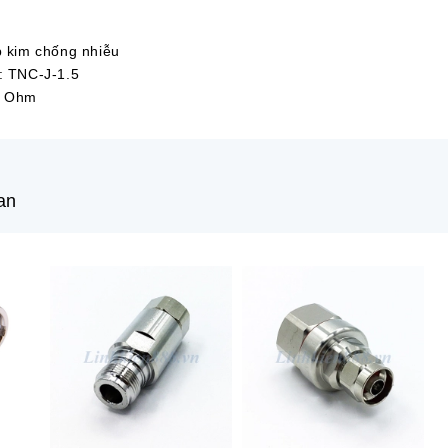
p kim chống nhiễu
i: TNC-J-1.5
0 Ohm
an