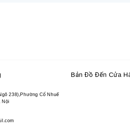
g
Bản Đồ Đến Cửa H
 Ngõ 238),Phường Cổ Nhuế
 Nội
il.com