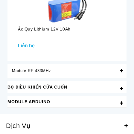
Ắc Quy Lithium 12V 10Ah
Ắc
Liên hệ
47
Module RF 433MHz
BỘ ĐIỀU KHIỂN CỬA CUỐN
MODULE ARDUINO
Dịch Vụ