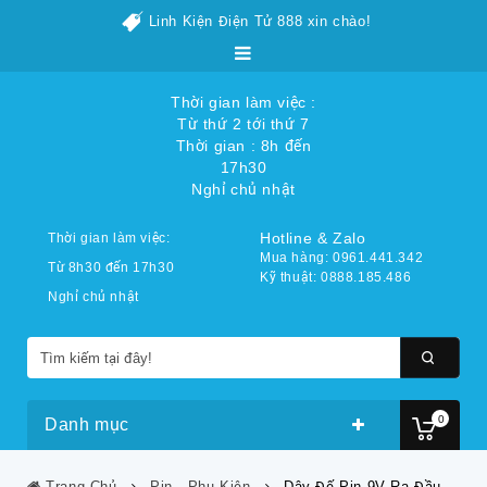
Linh Kiện Điện Tử 888 xin chào!
Thời gian làm việc :
Từ thứ 2 tới thứ 7
Thời gian : 8h đến
17h30
Nghỉ chủ nhật
Hotline & Zalo
Thời gian làm việc:
Mua hàng: 0961.441.342
Từ 8h30 đến 17h30
Kỹ thuật: 0888.185.486
Nghỉ chủ nhật
0
Danh mục
Trang Chủ
Pin - Phụ Kiện
Dây Đế Pin 9V Ra Đầu