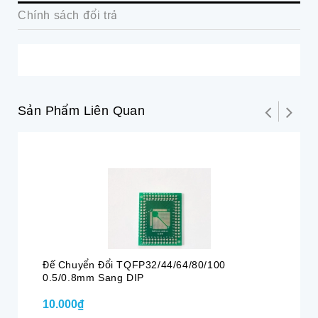
Chính sách đổi trả
Sản Phẩm Liên Quan
Đế Chuyển Đổi TQFP32/44/64/80/100
PC
0.5/0.8mm Sang DIP
10.000₫
6.