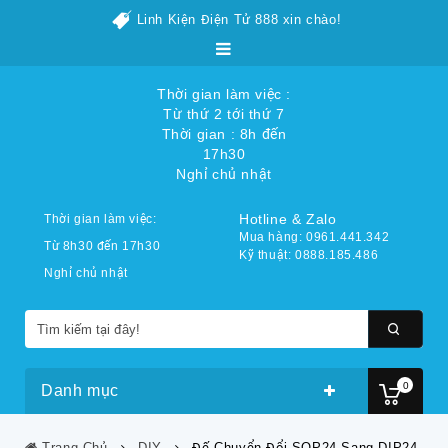
Linh Kiện Điện Tử 888 xin chào!
Thời gian làm việc :
Từ thứ 2 tới thứ 7
Thời gian : 8h đến
17h30
Nghỉ chủ nhật
Hotline & Zalo
Thời gian làm việc:
Mua hàng: 0961.441.342
Từ 8h30 đến 17h30
Kỹ thuật: 0888.185.486
Nghỉ chủ nhật
0
Danh mục
Trang Chủ
DIY
Đế Chuyển Đổi SOP24 Sang DIP24