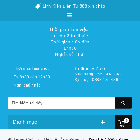
Linh Kiện Điện Tử 888 xin chào!
Thời gian làm việc :
Từ thứ 2 tới thứ 7
Thời gian : 8h đến
17h30
Nghỉ chủ nhật
Hotline & Zalo
Thời gian làm việc:
Mua hàng: 0961.441.342
Từ 8h30 đến 17h30
Kỹ thuật: 0888.185.486
Nghỉ chủ nhật
0
Danh mục
Trang Chủ
Thiết Bị Ánh Sáng
Đèn LED Siêu Sáng