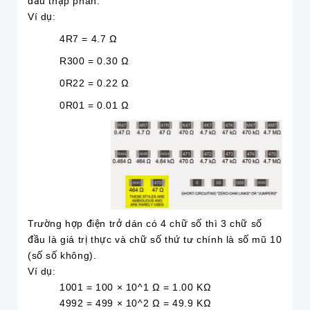
dấu thập phân.
Ví dụ:
4R7 = 4.7 Ω
R300 = 0.30 Ω
0R22 = 0.22 Ω
0R01 = 0.01 Ω
Trường hợp điện trở dán có 4 chữ số thì 3 chữ số
đầu là giá trị thực và chữ số thứ tư chính là số mũ 10
(số số không).
Ví dụ:
1001 = 100 × 10^1 Ω = 1.00 KΩ
4992 = 499 × 10^2 Ω = 49.9 KΩ