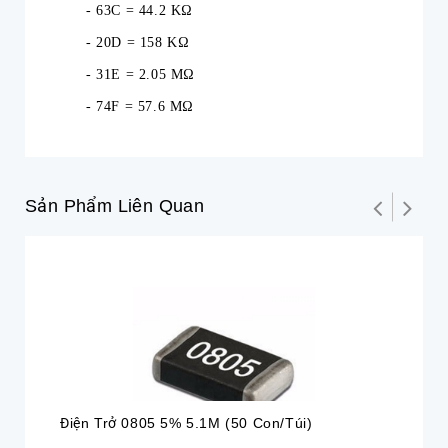
- 63C = 44.2 KΩ
- 20D = 158 KΩ
- 31E = 2.05 MΩ
- 74F = 57.6 MΩ
Sản Phẩm Liên Quan
Điện Trở 0805 5% 5.1M (50 Con/túi)
Đi