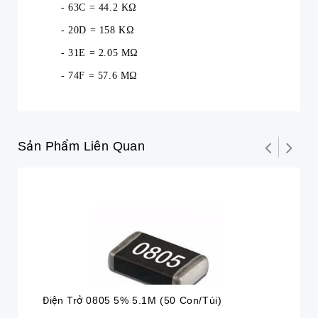
- 63C = 44.2 KΩ
- 20D = 158 KΩ
- 31E = 2.05 MΩ
- 74F = 57.6 MΩ
Sản Phẩm Liên Quan
Điện Trở 0805 5% 5.1M (50 Con/túi)
Đi