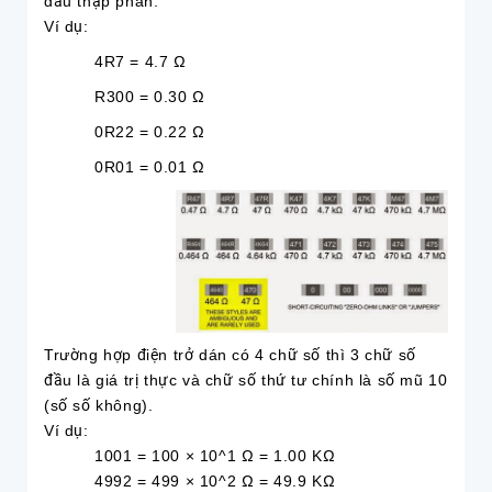
dấu thập phân.
Ví dụ:
4R7 = 4.7 Ω
R300 = 0.30 Ω
0R22 = 0.22 Ω
0R01 = 0.01 Ω
Trường hợp điện trở dán có 4 chữ số thì 3 chữ số
đầu là giá trị thực và chữ số thứ tư chính là số mũ 10
(số số không).
Ví dụ:
1001 = 100 × 10^1 Ω = 1.00 KΩ
4992 = 499 × 10^2 Ω = 49.9 KΩ