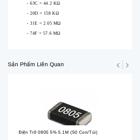
- 63C = 44.2 KΩ
- 20D = 158 KΩ
- 31E = 2.05 MΩ
- 74F = 57.6 MΩ
Sản Phẩm Liên Quan
Điện Trở 0805 5% 5.1M (50 Con/túi)
Đi