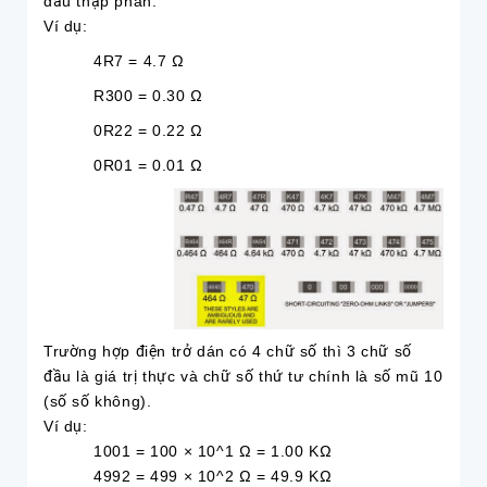
dấu thập phân.
Ví dụ:
4R7 = 4.7 Ω
R300 = 0.30 Ω
0R22 = 0.22 Ω
0R01 = 0.01 Ω
Trường hợp điện trở dán có 4 chữ số thì 3 chữ số
đầu là giá trị thực và chữ số thứ tư chính là số mũ 10
(số số không).
Ví dụ:
1001 = 100 × 10^1 Ω = 1.00 KΩ
4992 = 499 × 10^2 Ω = 49.9 KΩ