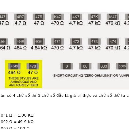
án có 4 chữ số thì 3 chữ số đầu là giá trị thực và chữ số thứ tư 
1 Ω = 1.00 KΩ
2 Ω = 49.9 KΩ
^0 Ω = 100 Ω