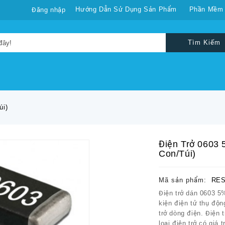
Hướng Dẫn Sử Dụng Sản Phẩm
Phần Mềm
Đăng nhập
Tìm Kiếm
úi)
Điện Trở 0603
Con/túi)
Mã sản phẩm:
RES
Điện trở dán 0603 5
kiện điện tử thụ độ
trở dòng điện. Điện 
loại điện trở có giá t