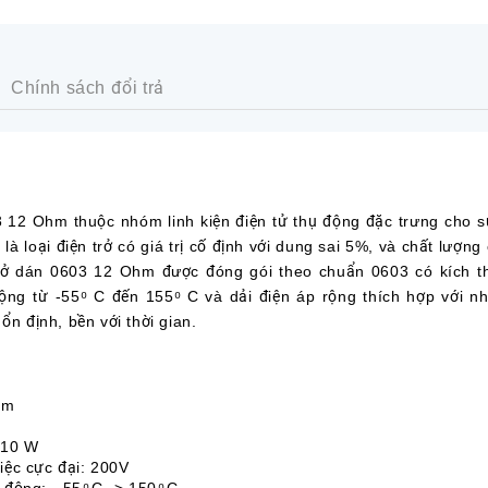
Chính sách đổi trả
2 Ohm thuộc nhóm linh kiện điện tử thụ động đặc trưng cho sự
à loại điện trở có giá trị cố định với dung sai 5%, và chất lượng
 trở dán 0603 12 Ohm được đóng gói theo chuẩn 0603 có kích t
ng từ -55 ͦ C đến 155 ͦ C và dải điện áp rộng thích hợp với n
ổn định, bền với thời gian.
hm
/10 W
iệc cực đại: 200V