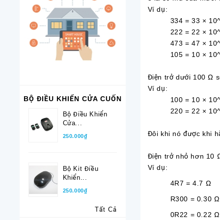
Ví dụ:
334 = 33 × 10^4
222 = 22 × 10^2 
473 = 47 × 10^3
105 = 10 × 10^5
Điện trở dưới 100 Ω s
Ví dụ:
BỘ ĐIỀU KHIỂN CỬA CUỐN
100 = 10 × 10^0
220 = 22 × 10^0
Bộ Điều Khiển
Cửa...
Đôi khi nó được khi 
250.000₫
Điện trở nhỏ hơn 10 
Ví dụ:
Bộ Kit Điều
Khiển...
4R7 = 4.7
250.000₫
R300 = 0.30 Ω
Tất Cả
0R22 = 0.22 Ω