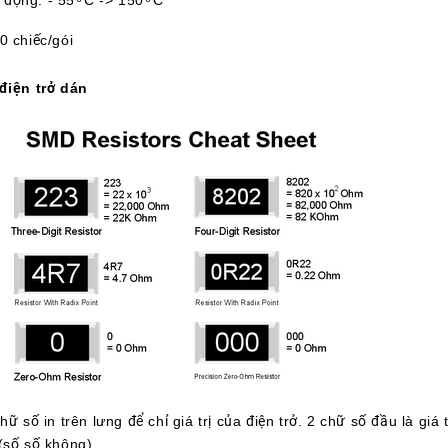
động: - 55 ͦ C -> 150 ͦ C
0 chiếc/gói
điện trở dán
ữ số in trên lưng để chỉ giá trị của điện trở. 2 chữ số đầu là giá
(số số không).