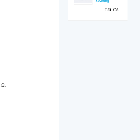
80.000₫
Tất Cả
 Ω.