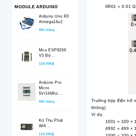
0R01 = 0.01 Ω
MODULE ARDUINO
Arduino Uno R3
Atmega16u2
Hết hàng
Mcu ESP8266
V3 Bộ...
120.000₫
Arduino Pro
Micro
5V/16Mhz...
Trường hợp điện trở d
Hết hàng
không).
Ví dụ:
Kit Thu Phát
1001 = 100 × 10^
Wifi...
4992 = 499 × 10^
115.000₫
1000 = 100 × 10