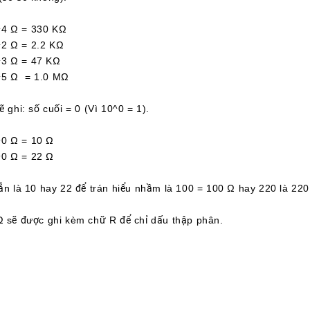
 Ω = 330 KΩ
Ω = 2.2 KΩ
 Ω = 47 KΩ
 Ω = 1.0 MΩ
ẽ ghi: số cuối = 0 (Vì 10^0 = 1).
 Ω = 10 Ω
 Ω = 22 Ω
hẳn là 10 hay 22 để trán hiểu nhầm là 100 = 100 Ω hay 220 là 220
Ω sẽ được ghi kèm chữ R để chỉ dấu thập phân.
 Ω