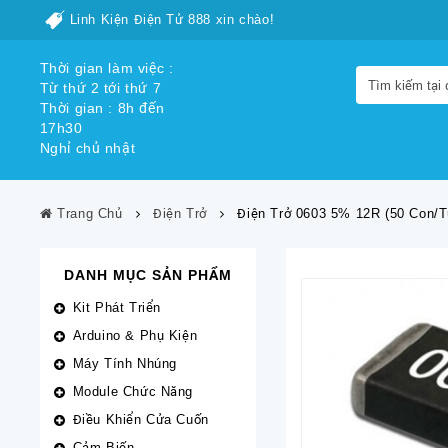
Linh Kiện Điện Tử 888 xin chào!
Thời gian làm việc :
Từ thứ 2 tới thứ 7
Thời gian : 8h đến
17h30
Nghỉ chủ nhật
Trang Chủ
Điện Trở
Điện Trở 0603 5% 12R (50 Con/t
DANH MỤC SẢN PHẨM
Kit Phát Triển
Arduino & Phụ Kiện
Máy Tính Nhúng
Module Chức Năng
Điều Khiển Cửa Cuốn
Cảm Biến