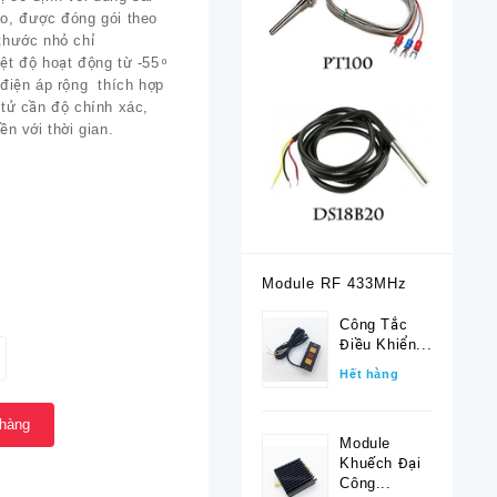
o, được đóng gói theo
thước nhỏ chỉ
t độ hoạt động từ -55 ͦ
 điện áp rộng thích hợp
 tử cần độ chính xác,
ền với thời gian.
Module RF 433MHz
Công Tắc
Điều Khiển...
Hết hàng
 hàng
Module
Khuếch Đại
Công...