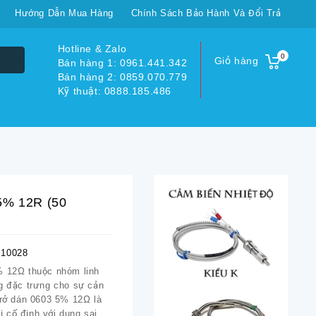
Hướng Dẫn Mua Hàng
Chính Sách Bảo Hành Và Đổi Trả
Hotline & Zalo
0
Giỏ hàng
Bán hàng 1: 0961.441.342
Bán hàng 2: 0859.070.779
Kỹ thuật: 0888.185.486
 5% 12R (50
10028
% 12Ω thuộc nhóm linh
ng đặc trưng cho sự cản
trở dán 0603 5% 12Ω là
rị cố định với dung sai