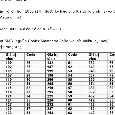
ện trở lớn hơn 1000 Ω thì được ký hiệu chữ K (tức Kilo ohms) và 
(Mega ohms).
hoặc 0000 là điện trở có trị số = 0 Ω.
or SMD (nguồn Cooler Master và AcBel xài rất nhiều loại này)
trị tương ứng