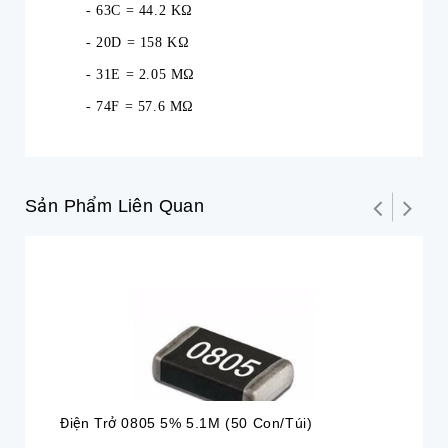
- 63C = 44.2 KΩ
- 20D = 158 KΩ
- 31E = 2.05 MΩ
- 74F = 57.6 MΩ
Sản Phẩm Liên Quan
Điện Trở 0805 5% 5.1M (50 Con/túi)
Đi