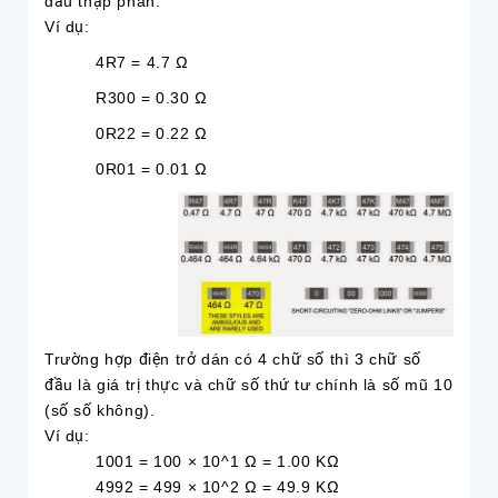
dấu thập phân.
Ví dụ:
4R7 = 4.7 Ω
R300 = 0.30 Ω
0R22 = 0.22 Ω
0R01 = 0.01 Ω
Trường hợp điện trở dán có 4 chữ số thì 3 chữ số
đầu là giá trị thực và chữ số thứ tư chính là số mũ 10
(số số không).
Ví dụ:
1001 = 100 × 10^1 Ω = 1.00 KΩ
4992 = 499 × 10^2 Ω = 49.9 KΩ