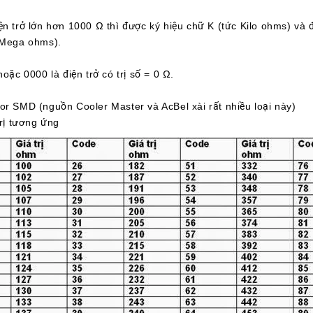
ện trở lớn hơn 1000 Ω thì được ký hiệu chữ K (tức Kilo ohms) và 
(Mega ohms).
hoặc 0000 là điện trở có trị số = 0 Ω.
or SMD (nguồn Cooler Master và AcBel xài rất nhiều loại này)
trị tương ứng