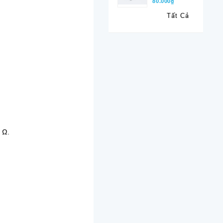
80.000₫
Tất Cả
 Ω.