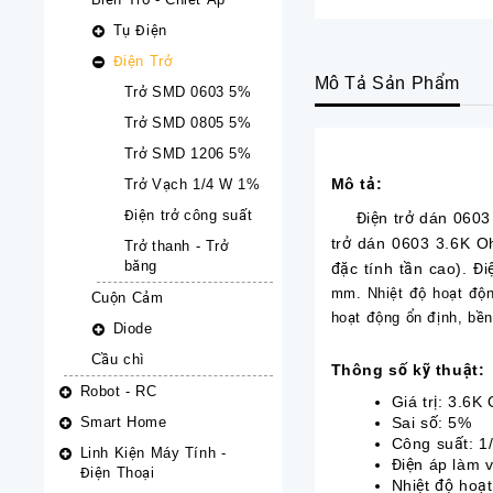
Tụ Điện
Điện Trở
Mô Tả Sản Phẩm
Trở SMD 0603 5%
Trở SMD 0805 5%
Trở SMD 1206 5%
Mô tả:
Trở Vạch 1/4 W 1%
Điện trở công suất
Điện trở dán 0603 3.
trở dán 0603 3.6K Ohm
Trở thanh - Trở
băng
đặc tính tần cao). 
mm. Nhiệt độ hoạt động
Cuộn Cảm
hoạt động ổn định, bền 
Diode
Cầu chì
Thông số kỹ thuật:
Robot - RC
Giá trị: 3.6K
Smart Home
Sai số: 5%
Công suất: 1
Linh Kiện Máy Tính -
Điện áp làm v
Điện Thoại
Nhiệt độ hoạt 