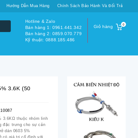
Hướng Dẫn Mua Hàng
Chính Sách Bảo Hành Và Đổi Trả
Hotline & Zalo
0
Giỏ hàng
Bán hàng 1: 0961.441.342
Bán hàng 2: 0859.070.779
Kỹ thuật: 0888.185.486
5% 3.6K (50
10087
% 3.6KΩ thuộc nhóm linh
ng đặc trưng cho sự cản
trở dán 0603 5%
ở có giá trị cố định với