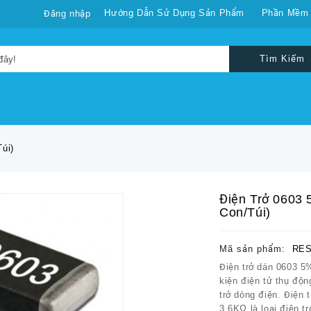
Hướng Dẫn Sử Dụng Sản Phẩm
Phần Mềm
Đăng nhập
Tìm Kiếm
úi)
Điện Trở 0603 
Con/túi)
Mã sản phẩm:
RES
Điện trở dán 0603 5
kiện điện tử thụ độ
trở dòng điện. Điện 
3.6KΩ là loại điện tr