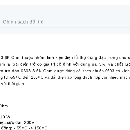
Chính sách đổi trả
6K Ohm thuộc nhóm linh kiện điện tử thụ động đặc trưng cho sự
 là loại điện trở có giá trị cố định với dung sai 5%, và chất lư
Điện trở dán 0603 3.6K Ohm
được đóng gói theo chuẩn 0603 có kích
 từ -55 ͦ C đến 155 ͦ C và dải điện áp rộng thích hợp với nhiều mạc
với thời gian.
 Ohm
/10 W
iệc cực đại: 200V
động: - 55 ͦ C -> 150 ͦ C