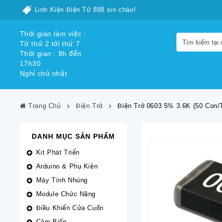
Linh Kiện Điện Tử 888 xin chào!
Thời gian làm việc :
Từ thứ 2 tới thứ 7
Thời gian : 8h đến
17h30
Nghỉ chủ nhật
Trang Chủ
Điện Trở
Điện Trở 0603 5% 3.6K (50 Con/t
DANH MỤC SẢN PHẨM
Kit Phát Triển
Arduino & Phụ Kiện
Máy Tính Nhúng
Module Chức Năng
Điều Khiển Cửa Cuốn
Cảm Biến