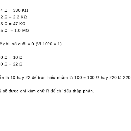
 Ω = 330 KΩ
Ω = 2.2 KΩ
 Ω = 47 KΩ
 Ω = 1.0 MΩ
ẽ ghi: số cuối = 0 (Vì 10^0 = 1).
 Ω = 10 Ω
 Ω = 22 Ω
hẳn là 10 hay 22 để trán hiểu nhầm là 100 = 100 Ω hay 220 là 220
Ω sẽ được ghi kèm chữ R để chỉ dấu thập phân.
 Ω