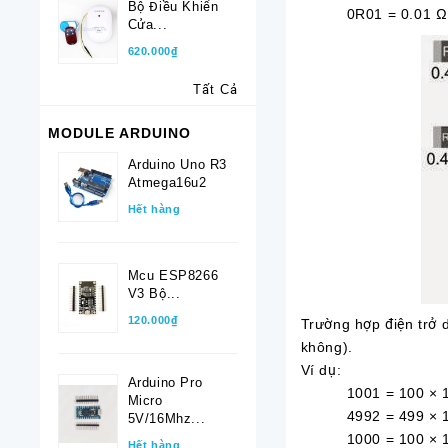
Bộ Điều Khiển
0R01 = 0.01 Ω
Cửa...
620.000₫
Tất Cả
MODULE ARDUINO
Arduino Uno R3
Atmega16u2
Hết hàng
Mcu ESP8266
V3 Bộ...
120.000₫
Trường hợp điện trở d
không).
Ví dụ:
Arduino Pro
1001 = 100 × 10^
Micro
4992 = 499 × 10^
5V/16Mhz...
1000 = 100 × 10
Hết hàng