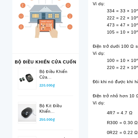
Ví dụ:
334 = 33 × 10^4
222 = 22 × 10^2 
473 = 47 × 10^3
105 = 10 × 10^5
Điện trở dưới 100 Ω s
Ví dụ:
100 = 10 × 10^0
BỘ ĐIỀU KHIỂN CỬA CUỐN
220 = 22 × 10^0
Bộ Điều Khiển
Cửa...
Đôi khi nó được khi 
220.000₫
Điện trở nhỏ hơn 10 
Ví dụ:
Bộ Kit Điều
Khiển...
4R7 = 4.7
250.000₫
R300 = 0.30 Ω
0R22 = 0.22 Ω