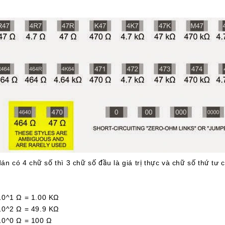
án có 4 chữ số thì 3 chữ số đầu là giá trị thực và chữ số thứ tư 
1 Ω = 1.00 KΩ
2 Ω = 49.9 KΩ
^0 Ω = 100 Ω