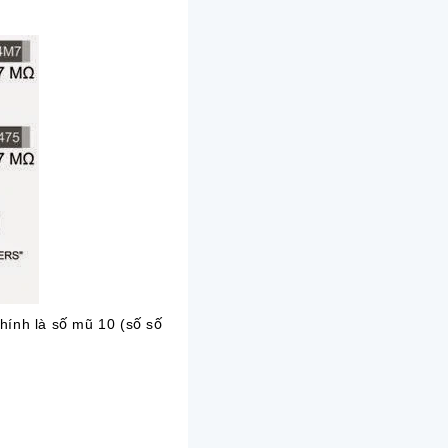
chính là số mũ 10 (số số