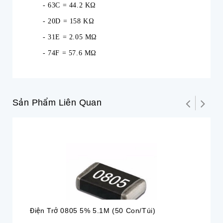
- 63C = 44.2 KΩ
- 20D = 158 KΩ
- 31E = 2.05 MΩ
- 74F = 57.6 MΩ
Sản Phẩm Liên Quan
Điện Trở 0805 5% 5.1M (50 Con/túi)
Đi