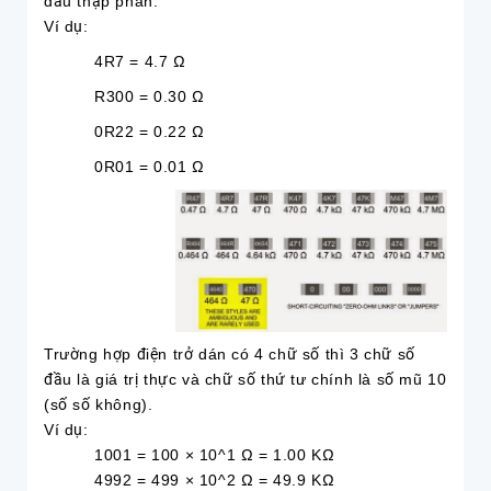
dấu thập phân.
Ví dụ:
4R7 = 4.7 Ω
R300 = 0.30 Ω
0R22 = 0.22 Ω
0R01 = 0.01 Ω
Trường hợp điện trở dán có 4 chữ số thì 3 chữ số
đầu là giá trị thực và chữ số thứ tư chính là số mũ 10
(số số không).
Ví dụ:
1001 = 100 × 10^1 Ω = 1.00 KΩ
4992 = 499 × 10^2 Ω = 49.9 KΩ