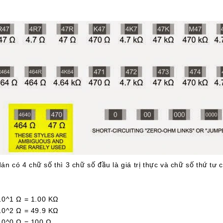
án có 4 chữ số thì 3 chữ số đầu là giá trị thực và chữ số thứ tư 
1 Ω = 1.00 KΩ
2 Ω = 49.9 KΩ
^0 Ω = 100 Ω