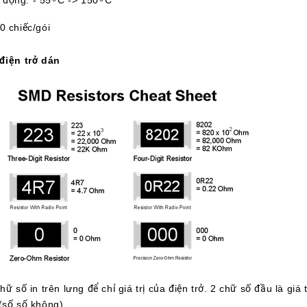
động: - 55 ͦ C -> 150 ͦ C
0 chiếc/gói
điện trở dán
ữ số in trên lưng để chỉ giá trị của điện trở. 2 chữ số đầu là giá
(số số không).