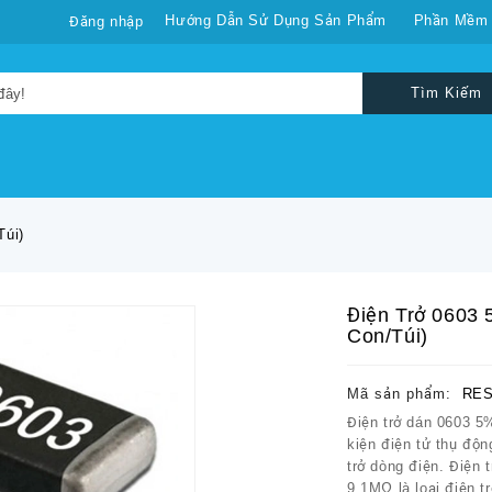
Hướng Dẫn Sử Dụng Sản Phẩm
Phần Mềm
Đăng nhập
Tìm Kiếm
túi)
Điện Trở 0603 
Con/túi)
Mã sản phẩm:
RES
Điện trở dán 0603 5
kiện điện tử thụ độ
trở dòng điện. Điện 
9.1MΩ là loại điện tr