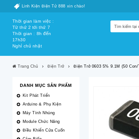
Linh Kiện Điện Tử 888 xin chào!
Thời gian làm việc :
Từ thứ 2 tới thứ 7
Thời gian : 8h đến
17h30
Nghỉ chủ nhật
Trang Chủ
Điện Trở
Điện Trở 0603 5% 9.1M (50 Con/
DANH MỤC SẢN PHẨM
Kit Phát Triển
Arduino & Phụ Kiện
Máy Tính Nhúng
Module Chức Năng
Điều Khiển Cửa Cuốn
Cảm Biến