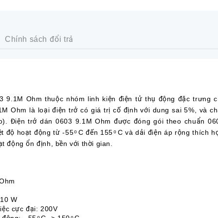
Chính sách đổi trả
.1M Ohm thuộc nhóm linh kiện điện tử thụ động đặc trưng ch
M Ohm là loại điện trở có giá trị cố định với dung sai 5%, và ch
ao). Điện trở dán 0603 9.1M Ohm được đóng gói theo chuẩn 060
 độ hoạt động từ -55 ͦ C đến 155 ͦ C và dải điện áp rộng thích h
t động ổn định, bền với thời gian.
M Ohm
/10 W
iệc cực đại: 200V