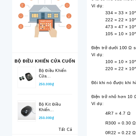
Ví dụ:
334 = 33 × 10^4
222 = 22 × 10^2 
473 = 47 × 10^3
105 = 10 × 10^5
Điện trở dưới 100 Ω s
Ví dụ:
BỘ ĐIỀU KHIỂN CỬA CUỐN
100 = 10 × 10^0
220 = 22 × 10^0
Bộ Điều Khiển
Cửa...
Đôi khi nó được khi 
250.000₫
Điện trở nhỏ hơn 10 
Ví dụ:
Bộ Kit Điều
Khiển...
4R7 = 4.7
250.000₫
R300 = 0.30 Ω
Tất Cả
0R22 = 0.22 Ω