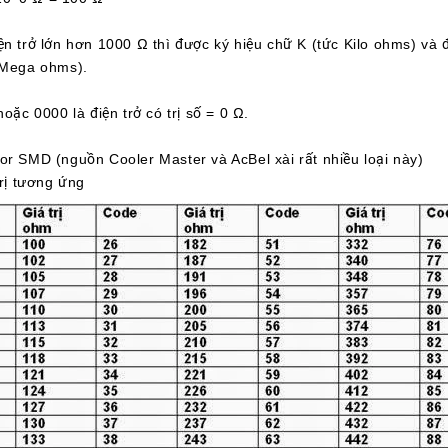
ện trở lớn hơn 1000 Ω thì được ký hiệu chữ K (tức Kilo ohms) và 
(Mega ohms).
hoặc 0000 là điện trở có trị số = 0 Ω.
or SMD (nguồn Cooler Master và AcBel xài rất nhiều loại này)
trị tương ứng