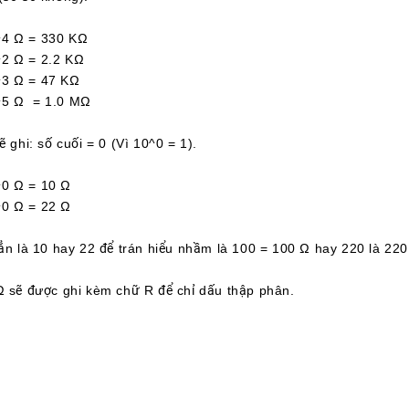
 Ω = 330 KΩ
Ω = 2.2 KΩ
 Ω = 47 KΩ
 Ω = 1.0 MΩ
ẽ ghi: số cuối = 0 (Vì 10^0 = 1).
 Ω = 10 Ω
 Ω = 22 Ω
hẳn là 10 hay 22 để trán hiểu nhầm là 100 = 100 Ω hay 220 là 220
Ω sẽ được ghi kèm chữ R để chỉ dấu thập phân.
 Ω