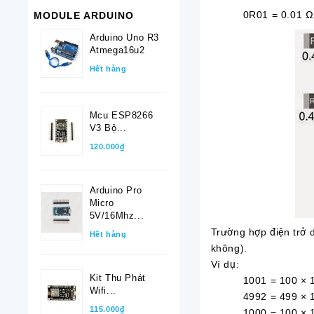
0R01 = 0.01 Ω
MODULE ARDUINO
Arduino Uno R3
Atmega16u2
Hết hàng
Mcu ESP8266
V3 Bộ...
120.000₫
Arduino Pro
Micro
5V/16Mhz...
Trường hợp điện trở d
Hết hàng
không).
Ví dụ:
Kit Thu Phát
1001 = 100 × 10^
Wifi...
4992 = 499 × 10^
115.000₫
1000 = 100 × 10