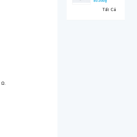
80.000₫
Tất Cả
 Ω.