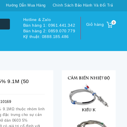
Hướng Dẫn Mua Hàng
Chính Sách Bảo Hành Và Đổi Trả
Hotline & Zalo
0
Giỏ hàng
Bán hàng 1: 0961.441.342
Bán hàng 2: 0859.070.779
Kỹ thuật: 0888.185.486
5% 9.1M (50
10169
% 9.1MΩ thuộc nhóm linh
ng đặc trưng cho sự cản
trở dán 0603 5%
ở có giá trị cố định với