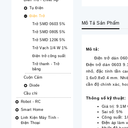
Tụ Điện
Điện Trở
Mô Tả Sản Phẩm
Trở SMD 0603 5%
Trở SMD 0805 5%
Trở SMD 1206 5%
Trở Vạch 1/4 W 1%
Mô tả:
Điện trở công suất
Điện trở dán 0603 9
Trở thanh - Trở
Điện trở dán 0603 9.1
băng
nhỏ, đặc tính tần c
Cuộn Cảm
1.6x0.8x0.4 mm. Nhiệt
cần độ chính xác, hoạ
Diode
Cầu chì
Thông số kỹ thuật:
Robot - RC
Giá trị: 9.1
Smart Home
Sai số: 5%
Công suất: 1
Linh Kiện Máy Tính -
Điện áp làm v
Điện Thoại