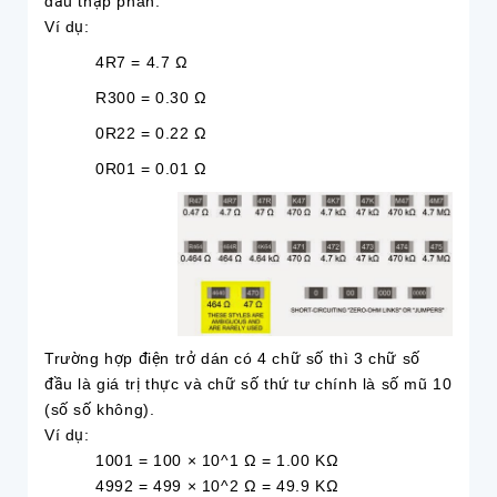
dấu thập phân.
Ví dụ:
4R7 = 4.7 Ω
R300 = 0.30 Ω
0R22 = 0.22 Ω
0R01 = 0.01 Ω
Trường hợp điện trở dán có 4 chữ số thì 3 chữ số
đầu là giá trị thực và chữ số thứ tư chính là số mũ 10
(số số không).
Ví dụ:
1001 = 100 × 10^1 Ω = 1.00 KΩ
4992 = 499 × 10^2 Ω = 49.9 KΩ