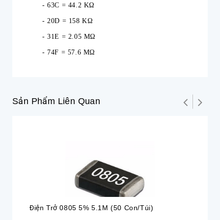
- 63C = 44.2 KΩ
- 20D = 158 KΩ
- 31E = 2.05 MΩ
- 74F = 57.6 MΩ
Sản Phẩm Liên Quan
Điện Trở 0805 5% 5.1M (50 Con/túi)
Đi