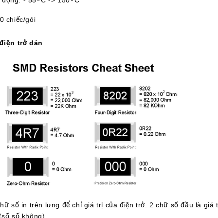
động: - 55 ͦ C -> 150 ͦ C
0 chiếc/gói
điện trở dán
ữ số in trên lưng để chỉ giá trị của điện trở. 2 chữ số đầu là giá
(số số không).