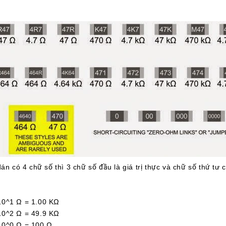
án có 4 chữ số thì 3 chữ số đầu là giá trị thực và chữ số thứ tư 
1 Ω = 1.00 KΩ
2 Ω = 49.9 KΩ
^0 Ω = 100 Ω