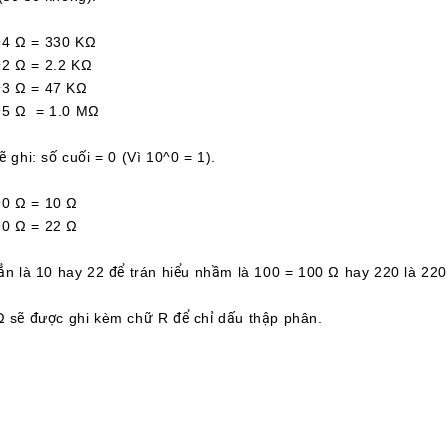
 Ω = 330 KΩ
Ω = 2.2 KΩ
 Ω = 47 KΩ
 Ω = 1.0 MΩ
ẽ ghi: số cuối = 0 (Vì 10^0 = 1).
 Ω = 10 Ω
 Ω = 22 Ω
hẳn là 10 hay 22 để trán hiểu nhầm là 100 = 100 Ω hay 220 là 220
Ω sẽ được ghi kèm chữ R để chỉ dấu thập phân.
 Ω