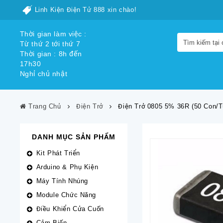
Linh Kiện Điện Tử 888 xin chào!
Thời gian làm việc :
Từ thứ 2 tới thứ 7
Thời gian : 8h đến
17h30
Nghỉ chủ nhật
Trang Chủ
Điện Trở
Điện Trở 0805 5% 36R (50 Con/t
DANH MỤC SẢN PHẨM
Kit Phát Triển
Arduino & Phụ Kiện
Máy Tính Nhúng
Module Chức Năng
Điều Khiển Cửa Cuốn
Cảm Biến