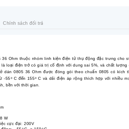
Chính sách đổi trả
6 Ohm thuộc nhóm linh kiện điện tử thụ động đặc trưng cho sự
à loại điện trở có giá trị cố định với dung sai 5%, và chất lượng
 trở dán 0805 36 Ohm được đóng gói theo chuẩn 0805 có kích 
ừ -55 ͦ C đến 155 ͦ C và dải điện áp rộng thích hợp với nhiều 
h, bền với thời gian.
hm
/8 W
iệc cực đại: 200V