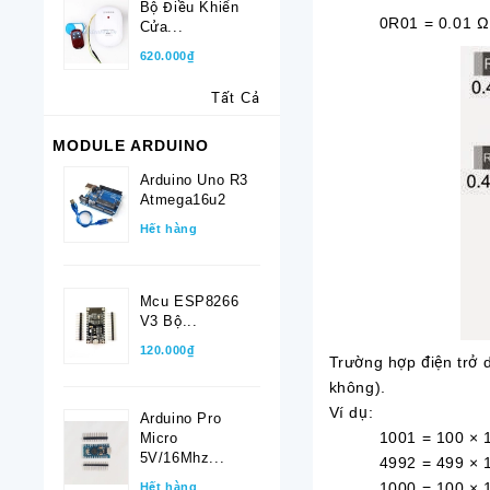
Bộ Điều Khiển
0R01 = 0.01 Ω
Cửa...
620.000₫
Tất Cả
MODULE ARDUINO
Arduino Uno R3
Atmega16u2
Hết hàng
Mcu ESP8266
V3 Bộ...
120.000₫
Trường hợp điện trở d
không).
Ví dụ:
Arduino Pro
1001 = 100 × 10^
Micro
5V/16Mhz...
4992 = 499 × 10^
1000 = 100 × 10
Hết hàng