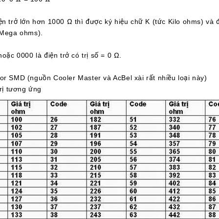
ện trở lớn hơn 1000 Ω thì được ký hiệu chữ K (tức Kilo ohms) và 
(Mega ohms).
hoặc 0000 là điện trở có trị số = 0 Ω.
or SMD (nguồn Cooler Master và AcBel xài rất nhiều loại này)
trị tương ứng