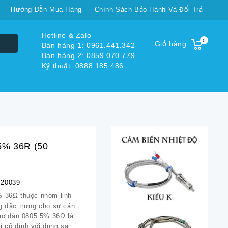
Hướng Dẫn Mua Hàng
Chính Sách Bảo Hành Và Đổi Trả
Hotline & Zalo
0
Giỏ hàng
Bán hàng 1: 0961.441.342
Bán hàng 2: 0859.070.779
Kỹ thuật: 0888.185.486
 5% 36R (50
20039
% 36Ω thuộc nhóm linh
ng đặc trưng cho sự cản
trở dán 0805 5% 36Ω là
rị cố định với dung sai