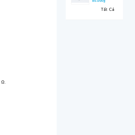
80.000₫
Tất Cả
 Ω.