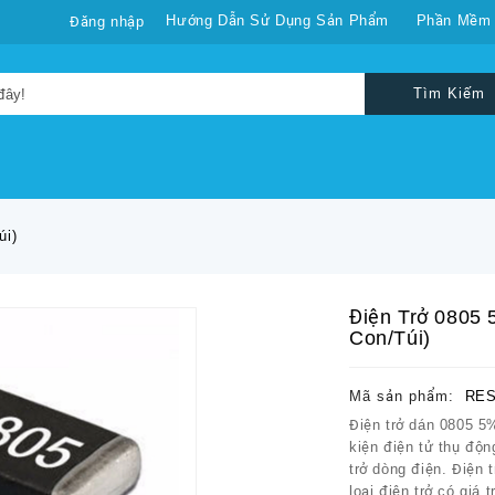
Hướng Dẫn Sử Dụng Sản Phẩm
Phần Mềm
Đăng nhập
Tìm Kiếm
úi)
Điện Trở 0805
Con/túi)
Mã sản phẩm:
RES
Điện trở dán 0805 5
kiện điện tử thụ độ
trở dòng điện. Điện 
loại điện trở có giá t