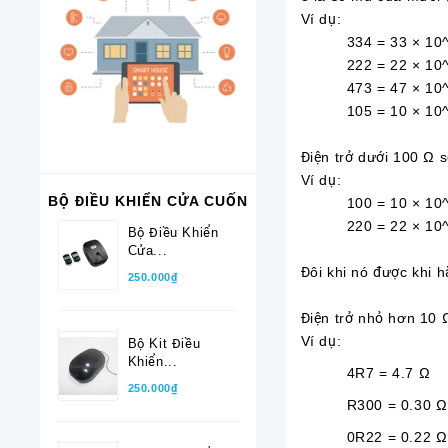
Ví dụ:
334 = 33 × 10^4
222 = 22 × 10^2 
473 = 47 × 10^3
105 = 10 × 10^5
Điện trở dưới 100 Ω s
Ví dụ:
BỘ ĐIỀU KHIỂN CỬA CUỐN
100 = 10 × 10^0
220 = 22 × 10^0
Bộ Điều Khiển
Cửa...
Đôi khi nó được khi 
250.000₫
Điện trở nhỏ hơn 10 
Ví dụ:
Bộ Kit Điều
Khiển...
4R7 = 4.7
250.000₫
R300 = 0.30 Ω
0R22 = 0.22 Ω