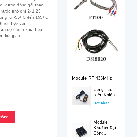
o, được đóng gói theo
thước nhỏ chỉ 2x1.25
ng từ -55 ͦ C đến 155 ͦ C
thích hợp với
cần độ chính xác, hoạt
i thời gian.
Module RF 433MHz
Công Tắc
Điều Khiển...
Hết hàng
 hàng
Module
Khuếch Đại
Công...