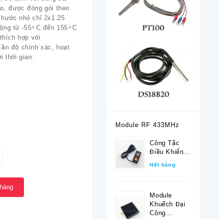
o, được đóng gói theo
thước nhỏ chỉ 2x1.25
ng từ -55 ͦ C đến 155 ͦ C
thích hợp với
cần độ chính xác, hoạt
i thời gian.
Module RF 433MHz
Công Tắc
Điều Khiển...
Hết hàng
 hàng
Module
Khuếch Đại
Công...