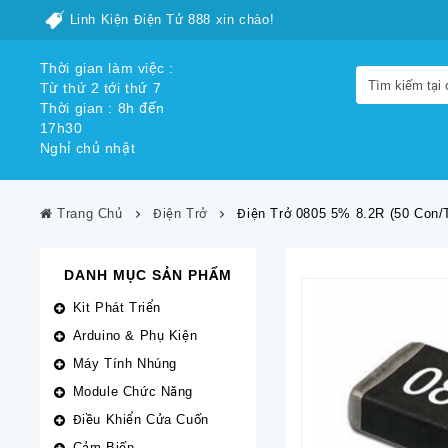
Linh Kiện Điện Tử 888 xin chào!
Thời gian làm việc :
Từ thứ 2 tới thứ 7
Thời gian : 8h đến
17h30
Nghỉ chủ nhật
Trang Chủ
Điện Trở
Điện Trở 0805 5% 8.2R (50 Con/t
DANH MỤC SẢN PHẨM
Kit Phát Triển
Arduino & Phụ Kiện
Máy Tính Nhúng
Module Chức Năng
Điều Khiển Cửa Cuốn
Cảm Biến