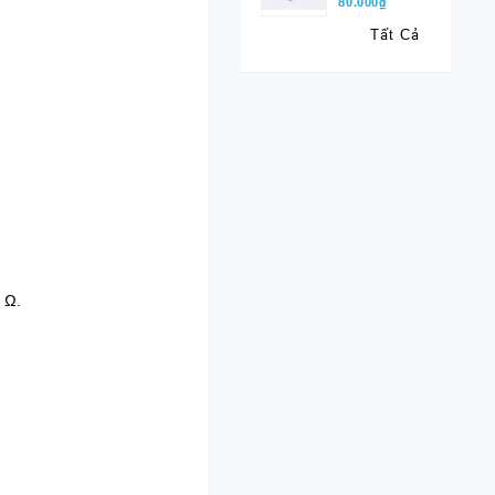
80.000₫
Tất Cả
 Ω.