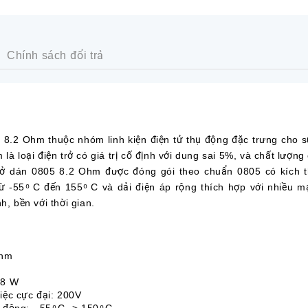
Chính sách đổi trả
.2 Ohm thuộc nhóm linh kiện điện tử thụ động đặc trưng cho sự
là loại điện trở có giá trị cố định với dung sai 5%, và chất lượng
 trở dán 0805 8.2 Ohm được đóng gói theo chuẩn 0805 có kích 
ừ -55 ͦ C đến 155 ͦ C và dải điện áp rộng thích hợp với nhiều 
h, bền với thời gian.
Ohm
/8 W
iệc cực đại: 200V