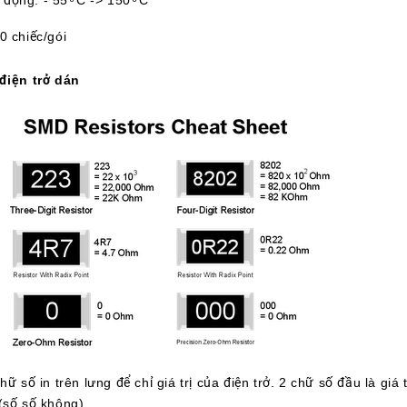
động: - 55 ͦ C -> 150 ͦ C
0 chiếc/gói
điện trở dán
ữ số in trên lưng để chỉ giá trị của điện trở. 2 chữ số đầu là giá
(số số không).