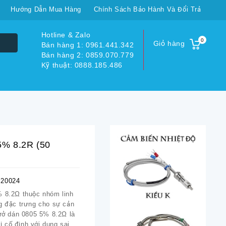
Hướng Dẫn Mua Hàng
Chính Sách Bảo Hành Và Đổi Trả
Hotline & Zalo
0
Giỏ hàng
Bán hàng 1: 0961.441.342
Bán hàng 2: 0859.070.779
Kỹ thuật: 0888.185.486
5% 8.2R (50
20024
% 8.2Ω thuộc nhóm linh
ng đặc trưng cho sự cản
trở dán 0805 5% 8.2Ω là
rị cố định với dung sai