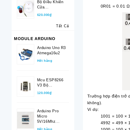
Bộ Điều Khiển
0R01 = 0.01 Ω
Cửa...
620.000₫
Tất Cả
MODULE ARDUINO
Arduino Uno R3
Atmega16u2
Hết hàng
Mcu ESP8266
V3 Bộ...
120.000₫
Trường hợp điện trở d
không).
Ví dụ:
Arduino Pro
1001 = 100 × 10^
Micro
5V/16Mhz...
4992 = 499 × 10^
1000 = 100 × 10
Hết hàng