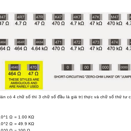
án có 4 chữ số thì 3 chữ số đầu là giá trị thực và chữ số thứ tư 
1 Ω = 1.00 KΩ
2 Ω = 49.9 KΩ
^0 Ω = 100 Ω