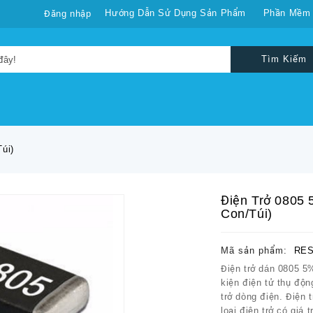
Hướng Dẫn Sử Dụng Sản Phẩm
Phần Mềm
Đăng nhập
Tìm Kiếm
úi)
Điện Trở 0805 
Con/túi)
Mã sản phẩm:
RES
Điện trở dán 0805 5
kiện điện tử thụ độ
trở dòng điện. Điện 
loại điện trở có giá t