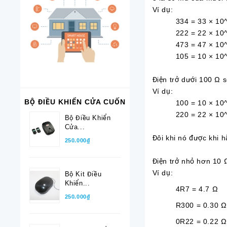
Ví dụ:
334 = 33 × 10^4
222 = 22 × 10^2 
473 = 47 × 10^3
105 = 10 × 10^5
Điện trở dưới 100 Ω s
Ví dụ:
BỘ ĐIỀU KHIỂN CỬA CUỐN
100 = 10 × 10^0
220 = 22 × 10^0
Bộ Điều Khiển
Cửa...
Đôi khi nó được khi 
250.000₫
Điện trở nhỏ hơn 10 
Ví dụ:
Bộ Kit Điều
Khiển...
4R7 = 4.7
250.000₫
R300 = 0.30 Ω
0R22 = 0.22 Ω