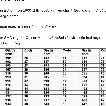
ện trở lớn hơn 1000 Ω thì được ký hiệu chữ K (tức Kilo ohms) và 
(Mega ohms).
hoặc 0000 là điện trở có trị số = 0 Ω.
or SMD (nguồn Cooler Master và AcBel xài rất nhiều loại này)
trị tương ứng