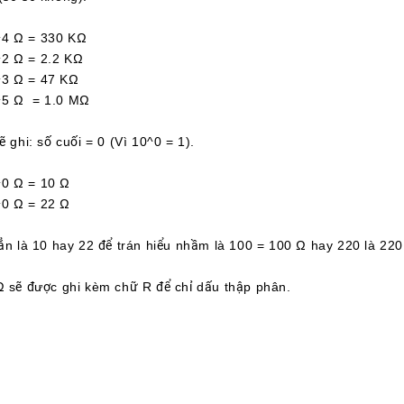
 Ω = 330 KΩ
Ω = 2.2 KΩ
 Ω = 47 KΩ
 Ω = 1.0 MΩ
ẽ ghi: số cuối = 0 (Vì 10^0 = 1).
 Ω = 10 Ω
 Ω = 22 Ω
hẳn là 10 hay 22 để trán hiểu nhầm là 100 = 100 Ω hay 220 là 220
Ω sẽ được ghi kèm chữ R để chỉ dấu thập phân.
 Ω