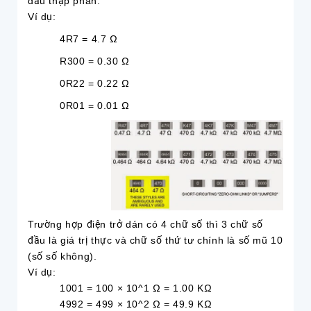
dấu thập phân.
Ví dụ:
4R7 = 4.7 Ω
R300 = 0.30 Ω
0R22 = 0.22 Ω
0R01 = 0.01 Ω
Trường hợp điện trở dán có 4 chữ số thì 3 chữ số
đầu là giá trị thực và chữ số thứ tư chính là số mũ 10
(số số không).
Ví dụ:
1001 = 100 × 10^1 Ω = 1.00 KΩ
4992 = 499 × 10^2 Ω = 49.9 KΩ