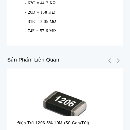
- 63C = 44.2 KΩ
- 20D = 158 KΩ
- 31E = 2.05 MΩ
- 74F = 57.6 MΩ
Sản Phẩm Liên Quan
Điện Trở 1206 5% 10M (50 Con/túi)
Đi