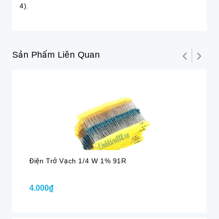
4).
Sản Phẩm Liên Quan
Điện Trở Vạch 1/4 W 1% 91R
Đi
4.000₫
4.