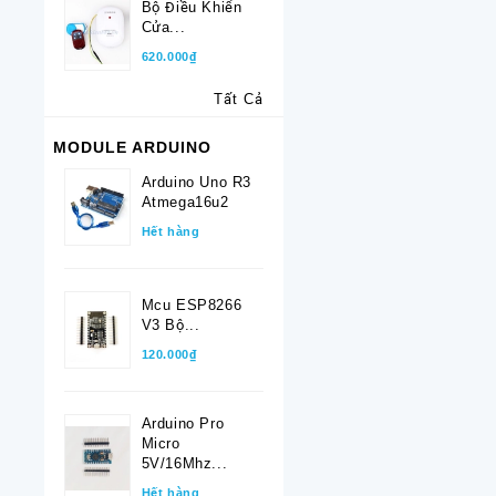
Bộ Điều Khiển
Cửa...
620.000₫
Tất Cả
MODULE ARDUINO
Arduino Uno R3
Atmega16u2
Hết hàng
Mcu ESP8266
V3 Bộ...
120.000₫
Arduino Pro
Micro
5V/16Mhz...
Hết hàng