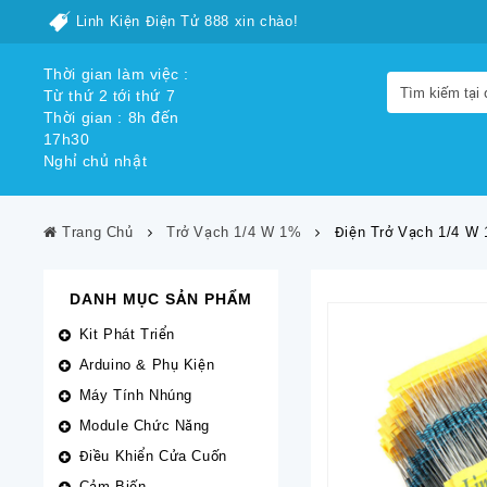
Linh Kiện Điện Tử 888 xin chào!
Thời gian làm việc :
Từ thứ 2 tới thứ 7
Thời gian : 8h đến
17h30
Nghỉ chủ nhật
Trang Chủ
Trở Vạch 1/4 W 1%
Điện Trở Vạch 1/4 W
DANH MỤC SẢN PHẨM
Kit Phát Triển
Arduino & Phụ Kiện
Máy Tính Nhúng
Module Chức Năng
Điều Khiển Cửa Cuốn
Cảm Biến