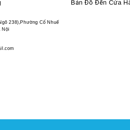
g
Bản Đồ Đến Cửa H
 Ngõ 238),Phường Cổ Nhuế
 Nội
il.com