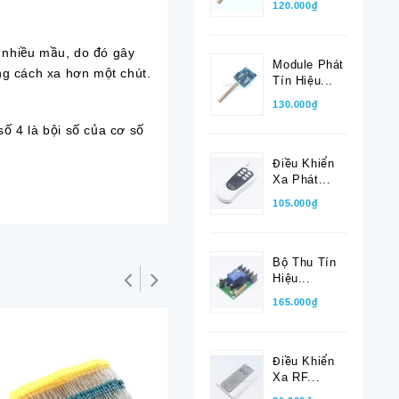
120.000₫
ó nhiều mầu, do đó gây
Module Phát
ng cách xa hơn một chút.
Tín Hiệu...
130.000₫
số 4 là bội số của cơ số
Điều Khiển
Xa Phát...
105.000₫
Bộ Thu Tín
Hiệu...
165.000₫
Điều Khiển
Xa RF...