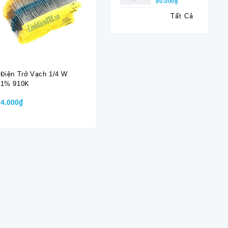
80.000₫
Tất Cả
Điện Trở Vạch 1/4 W
Điện Trở Vạch 1/4 W
Điện Trở 
1% 910K
1% 9.1R
1% 9.1K
4.000₫
4.000₫
4.000₫