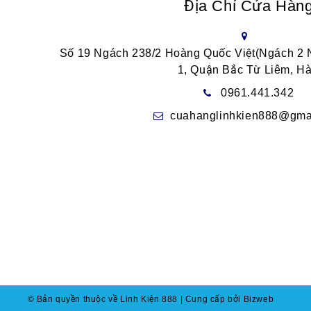
Địa Chỉ Cửa Hàn
Số 19 Ngách 238/2 Hoàng Quốc Việt(Ngách 2
1, Quận Bắc Từ Liêm, Hà
0961.441.342
cuahanglinhkien888@gma
© Bản quyền thuộc về Linh Kiện 888
|
Cung cấp bởi Bizweb