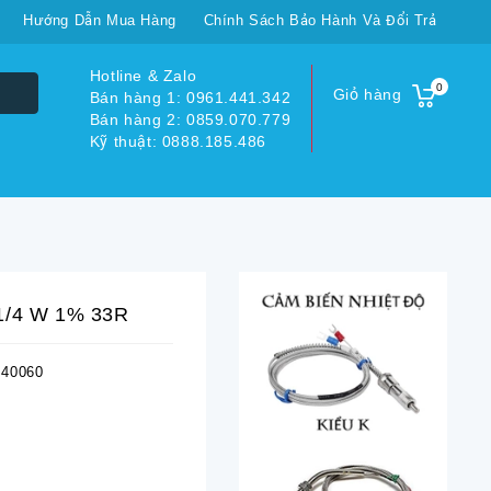
Hướng Dẫn Mua Hàng
Chính Sách Bảo Hành Và Đổi Trả
Hotline & Zalo
0
Giỏ hàng
Bán hàng 1: 0961.441.342
Bán hàng 2: 0859.070.779
Kỹ thuật: 0888.185.486
 1/4 W 1% 33R
40060