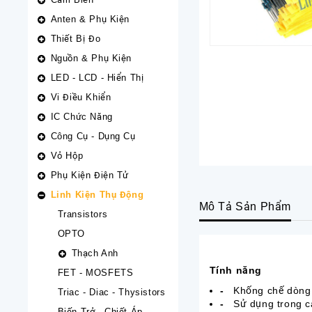
Anten & Phụ Kiện
Thiết Bị Đo
Nguồn & Phụ Kiện
LED - LCD - Hiển Thị
Vi Điều Khiển
IC Chức Năng
Công Cụ - Dụng Cụ
Vỏ Hộp
Phụ Kiện Điện Tử
Linh Kiện Thụ Động
Mô Tả Sản Phẩm
Transistors
OPTO
Thạch Anh
Tính năng
FET - MOSFETS
-
Khống chế dòng 
Triac - Diac - Thysistors
-
Sử dụng trong c
Biến Trở - Chiết Áp