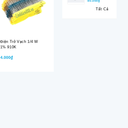
80.000₫
Tất Cả
Điện Trở Vạch 1/4 W
Điện Trở Vạch 1/4 W
Điện Trở 
1% 910K
1% 9.1R
1% 9.1K
4.000₫
4.000₫
4.000₫