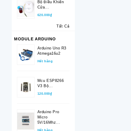
Bộ Điều Khiển
Cửa...
620.000₫
Tất Cả
MODULE ARDUINO
Arduino Uno R3
Atmega16u2
Hết hàng
Mcu ESP8266
V3 Bộ...
120.000₫
Arduino Pro
Micro
5V/16Mhz...
Hết hàng