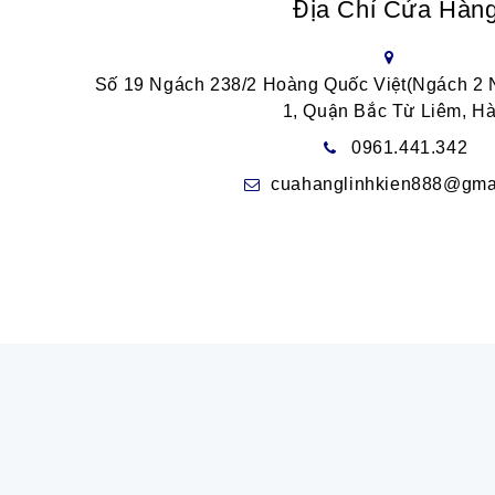
Địa Chỉ Cửa Hàn
Số 19 Ngách 238/2 Hoàng Quốc Việt(Ngách 2
1, Quận Bắc Từ Liêm, Hà
0961.441.342
cuahanglinhkien888@gma
© Bản quyền thuộc về Linh Kiện 888
|
Cung cấp bởi Bizweb