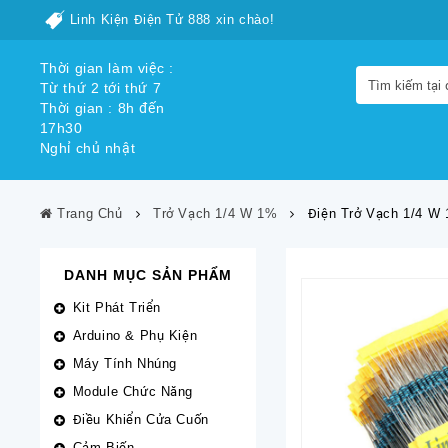
Linh Kiện Điện Tử 888 xin chào!
Thời gian làm việc :
Từ thứ 2 tới thứ 7
Thời gian : 8h đến
17h30
Nghỉ chủ nhật
Trang Chủ
Trở Vạch 1/4 W 1%
Điện Trở Vạch 1/4 W
DANH MỤC SẢN PHẨM
Kit Phát Triển
Arduino & Phụ Kiện
Máy Tính Nhúng
Module Chức Năng
Điều Khiển Cửa Cuốn
Cảm Biến