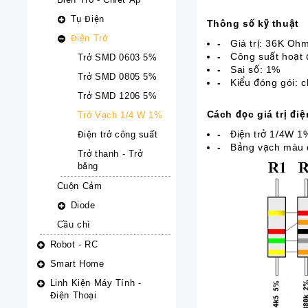
Tụ Điện
Thông số kỹ thuật
Điện Trở
-
Giá trị: 36K Oh
-
Công suất hoạt
Trở SMD 0603 5%
-
Sai số: 1%
Trở SMD 0805 5%
-
Kiểu đóng gói: 
Trở SMD 1206 5%
Cách đọc giá trị đi
Trở Vạch 1/4 W 1%
-
Điện trở 1/4W 1%
Điện trở công suất
-
Bảng vạch màu 
Trở thanh - Trở
băng
Cuộn Cảm
Diode
Cầu chì
Robot - RC
Smart Home
Linh Kiện Máy Tính -
Điện Thoại