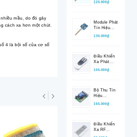
120.000₫
ó nhiều mầu, do đó gây
Module Phát
ng cách xa hơn một chút.
Tín Hiệu...
130.000₫
số 4 là bội số của cơ số
Điều Khiển
Xa Phát...
105.000₫
Bộ Thu Tín
Hiệu...
165.000₫
Điều Khiển
Xa RF...