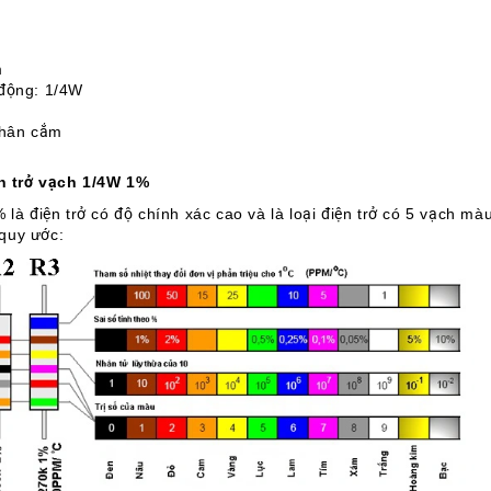
m
 động: 1/4W
chân cắm
ện trở vạch 1/4W 1%
 là điện trở có độ chính xác cao và là loại điện trở có 5 vạch mà
quy ước: