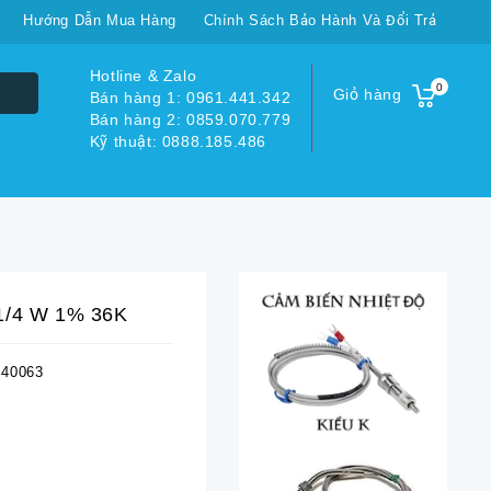
Hướng Dẫn Mua Hàng
Chính Sách Bảo Hành Và Đổi Trả
Hotline & Zalo
0
Giỏ hàng
Bán hàng 1: 0961.441.342
Bán hàng 2: 0859.070.779
Kỹ thuật: 0888.185.486
 1/4 W 1% 36K
40063