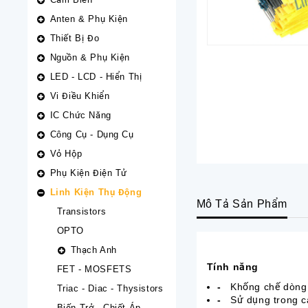
Anten & Phụ Kiện
Thiết Bị Đo
Nguồn & Phụ Kiện
LED - LCD - Hiển Thị
Vi Điều Khiển
IC Chức Năng
Công Cụ - Dụng Cụ
Vỏ Hộp
Phụ Kiện Điện Tử
Linh Kiện Thụ Động
Mô Tả Sản Phẩm
Transistors
OPTO
Thạch Anh
Tính năng
FET - MOSFETS
-
Khống chế dòng 
Triac - Diac - Thysistors
-
Sử dụng trong c
Biến Trở - Chiết Áp