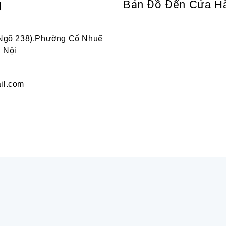
g
Bản Đồ Đến Cửa H
 Ngõ 238),Phường Cổ Nhuế
 Nội
il.com