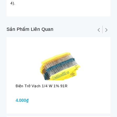
4).
Sản Phẩm Liên Quan
Điện Trở Vạch 1/4 W 1% 91R
Đi
4.000₫
4.