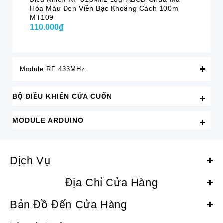
Hóa Màu Đen Viền Bạc Khoảng Cách 100m
Hó
MT109
110.000₫
12
Module RF 433MHz
BỘ ĐIỀU KHIỂN CỬA CUỐN
MODULE ARDUINO
Dịch Vụ
Địa Chỉ Cửa Hàng
Bản Đồ Đến Cửa Hàng