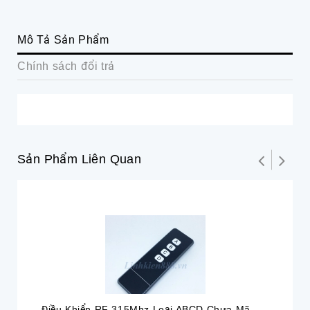
Mô Tả Sản Phẩm
Chính sách đổi trả
Sản Phẩm Liên Quan
Điều Khiển RF 315Mhz Loại ABCD Chưa Mã
Đi