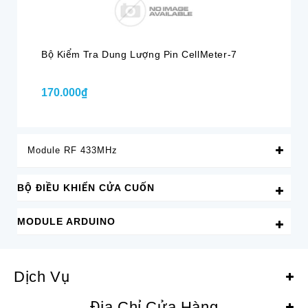
Bộ Kiểm Tra Dung Lượng Pin CellMeter-7
Mạ
170.000₫
12
Module RF 433MHz
BỘ ĐIỀU KHIỂN CỬA CUỐN
MODULE ARDUINO
Dịch Vụ
Địa Chỉ Cửa Hàng