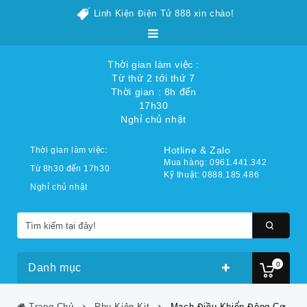
Linh Kiện Điện Tử 888 xin chào!
Thời gian làm việc :
Từ thứ 2 tới thứ 7
Thời gian : 8h đến
17h30
Nghỉ chủ nhật
Hotline & Zalo
Thời gian làm việc:
Mua hàng: 0961.441.342
Từ 8h30 đến 17h30
Kỹ thuật: 0888.185.486
Nghỉ chủ nhật
0
Danh mục
Trang Chủ
Phụ Kiện Kit
Mạch Điều Khiển Động Cơ