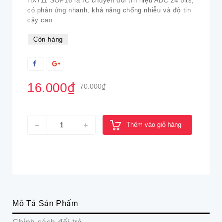
HX711 SOP16 là IC chuyển đổi tín hiệu ADC 24 bits,
có phản ứng nhanh, khả năng chống nhiễu và độ tin
cậy cao
Còn hàng
16.000₫
70.000₫
Thêm vào giỏ hàng
Mô Tả Sản Phẩm