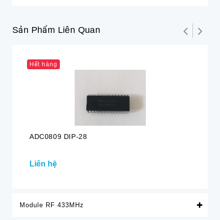
Sản Phẩm Liên Quan
Hết hàng
Hế
ADC0809 DIP-28
IC
Liên hệ
Li
Module RF 433MHz