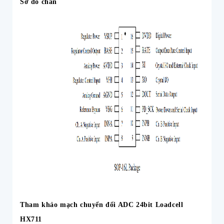
Sơ đồ chân
Tham khảo mạch chuyển đổi ADC 24bit Loadcell
HX711