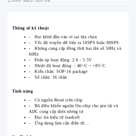
Chính sách đổi trả
Thông số kỹ thuật
-
Hai kênh đầu vào vi sai lựa chọn
-
Tốc độ truyền dữ liệu ra 10SPS hoặc 80SPS
-
Không cung cấp đồng thời hai tần số 50Hz và
60Hz
-
Điện áp hoạt động: 2.6 - 5.5V
-
Nhiệt độ hoạt động: - 40 ͦ C ~ +85 ͦ C
-
Kiểu chân: SOP-16 package
-
Số chân: 16 chân
Tính năng
-
Có nguồn Reset trên chip
-
Bộ điều khiển nguồn On-chip cho pin tải và
ADC cung cấp điện tương tự
-
Đọc tín hiệu từ loadcell
-
Ứng dụng làm cân điện tử, ..