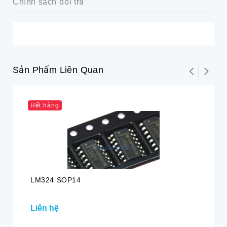
Chính sách đổi trả
Sản Phẩm Liên Quan
Hết hàng
LM324 SOP14
LM
Liên hệ
4.