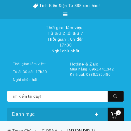
Linh Kiện Điện Tử 888 xin chào!
Thời gian làm việc :
Từ thứ 2 tới thứ 7
Thời gian : 8h đến
17h30
Nghỉ chủ nhật
Hotline & Zalo
Thời gian làm việc:
Mua hàng: 0961.441.342
Từ 8h30 đến 17h30
Kỹ thuật: 0888.185.486
Nghỉ chủ nhật
0
Danh mục
Trang Chủ
IC OPAM
LM339N DIP-14