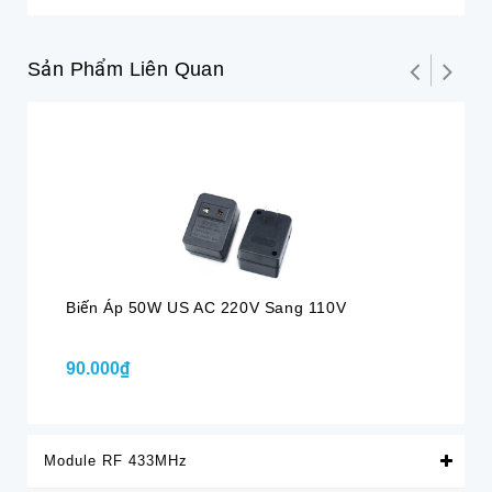
Sản Phẩm Liên Quan
Biến Áp 50W US AC 220V Sang 110V
Bộ
90.000₫
1.
Module RF 433MHz