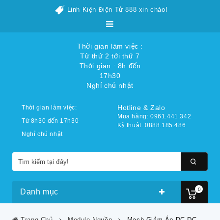
Linh Kiện Điện Tử 888 xin chào!
Thời gian làm việc :
Từ thứ 2 tới thứ 7
Thời gian : 8h đến
17h30
Nghỉ chủ nhật
Hotline & Zalo
Thời gian làm việc:
Mua hàng: 0961.441.342
Từ 8h30 đến 17h30
Kỹ thuật: 0888.185.486
Nghỉ chủ nhật
0
Danh mục
Trang Chủ
Module Nguồn
Mạch Giảm Áp DC-DC