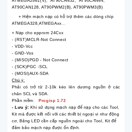
ATMEGA2561(V), AT90CAN32, AT90CAN64,
AT90CAN128, AT90PWM2(B), AT90PWM3(B)
+ Hiện mạch nạp có hỗ trợ thêm các dòng chíp
ATMEGA328,ATMEGAxx...
+ Nạp cho epprom 24Cxx
- (RST)MCLR-Not Connect
- VDD-Vcc
- GND-Vss
- (MISO)PGD - Not Connect
- (SCK)PGC -SCL
- (MOSI)AUX-SDA
Chú ý:
Phải có trở từ 2-10k kéo lên dương nguồn ở các
chân SCL và SDA.
Phần mềm:
Progisp 1.72
- Lưu ý:
Khi sử dụng mạch nạp để nạp cho các Tool,
Kit mà được kết nối với các thiết bị ngoại vi như động
cơ, Bảng LED cần cấp nguồn ngoài cho Tool, Kit để
đảm bảo mạch nạp được ổn định.