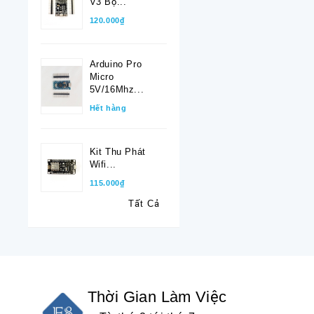
V3 Bộ...
120.000₫
Arduino Pro
Micro
5V/16Mhz...
Hết hàng
Kit Thu Phát
Wifi...
115.000₫
Tất Cả
Thời Gian Làm Việc