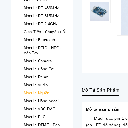
Module RF 433MHz
Module RF 315MHz
Module RF 2.4GHz
Giao Tiếp - Chuyển Đổi
Module Bluetooth
Module RFID - NFC -
Vân Tay
Module Camera
Module Động Cơ
Module Relay
Module Audio
Mô Tả Sản Phẩm
Module Nguồn
Module Hồng Ngoại
Module ADC-DAC
Mô tả sản phẩm
Module PLC
Mạch sạc pin 1 cell 
(có LED đỏ sáng), dò
Module DTMF - Dao