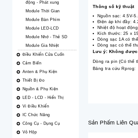
động - Phát xung
Thông số kỹ thuật
Module Thời Gian
Nguồn sạc: 4.5V-5
Module Bàn Phím
Điện áp khi đầy: 4
Nhiệt độ hoạt độn
Module LED-LCD
Kích thước: 25 x 
Module Nhớ - Thẻ SD
Dòng sạc 1A có thể
Dòng sạc có thể th
Module Gia Nhiệt
Lưu ý: Không được 
Điều Khiển Cửa Cuốn
Dòng ra pin (Có thể 
Cảm Biến
Bảng tra cứu Rprog:
Anten & Phụ Kiện
Thiết Bị Đo
Nguồn & Phụ Kiện
LED - LCD - Hiển Thị
Vi Điều Khiển
IC Chức Năng
Sản Phẩm Liên Qu
Công Cụ - Dụng Cụ
Vỏ Hộp