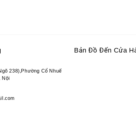
g
Bản Đồ Đến Cửa H
 Ngõ 238),Phường Cổ Nhuế
 Nội
il.com