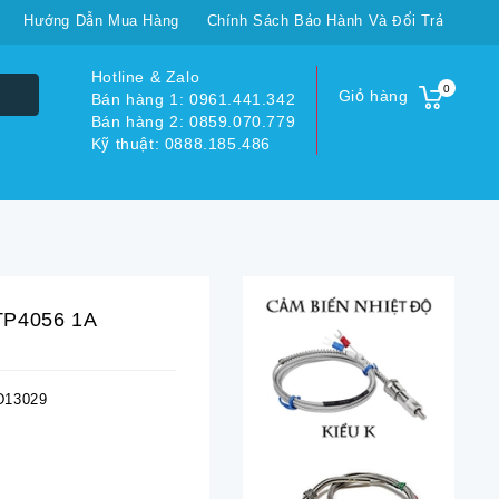
Hướng Dẫn Mua Hàng
Chính Sách Bảo Hành Và Đổi Trả
Hotline & Zalo
0
Giỏ hàng
Bán hàng 1: 0961.441.342
Bán hàng 2: 0859.070.779
Kỹ thuật: 0888.185.486
TP4056 1A
13029