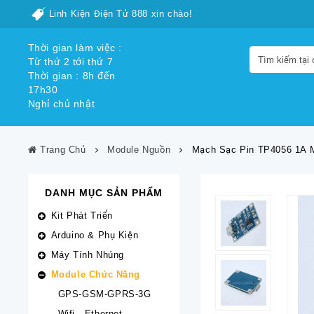
Linh Kiện Điện Tử 888 xin chào!
Thời gian làm việc :
Từ thứ 2 tới thứ 7
Thời gian : 8h đến
17h30
Nghỉ chủ nhật
Trang Chủ
Module Nguồn
Mạch Sạc Pin TP4056 1A 
DANH MỤC SẢN PHẨM
Kit Phát Triển
Arduino & Phụ Kiện
Máy Tính Nhúng
Module Chức Năng
GPS-GSM-GPRS-3G
Wifi - Ethernet