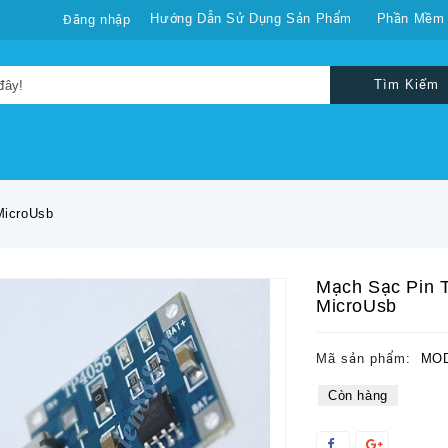
Hướng Dẫn Sử Dụng Sản Phẩm
Phần Mềm
Đăng nhập
Tìm Kiếm
MicroUsb
Mạch Sạc Pin 
MicroUsb
Mã sản phẩm:
MOD
Còn hàng