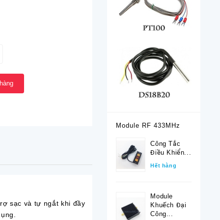
 hàng
Module RF 433MHz
Công Tắc
Điều Khiển...
Hết hàng
Module
ợ sạc và tự ngắt khi đầy
Khuếch Đại
Công...
dụng.