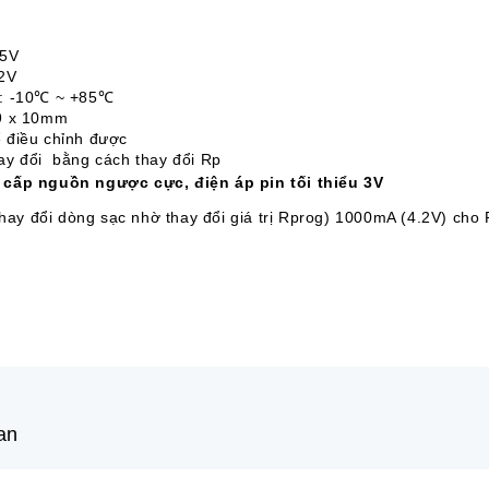
.5V
.2V
g: -10℃ ~ +85℃
19 x 10mm
 điều chỉnh được
ay đổi bằng cách thay đổi Rp
cấp nguồn ngược cực, điện áp pin tối thiểu 3V
thay đổi dòng sạc nhờ thay đổi giá trị Rprog) 1000mA (4.2V) cho
an