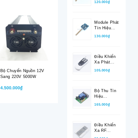
120.000₫
Module Phát
Tín Hiệu...
130.000₫
Điều Khiển
Xa Phát...
105.000₫
Bộ Chuyển Nguồn 12V
Bộ Chuyển Nguồn
Bộ Chuyể
Sang 220V 5000W
12VDC Sang 220VAC
12VDC S
3000W
500W
4.500.000₫
1.800.000₫
450.000₫
Bộ Thu Tín
Hiệu...
165.000₫
Điều Khiển
Xa RF...