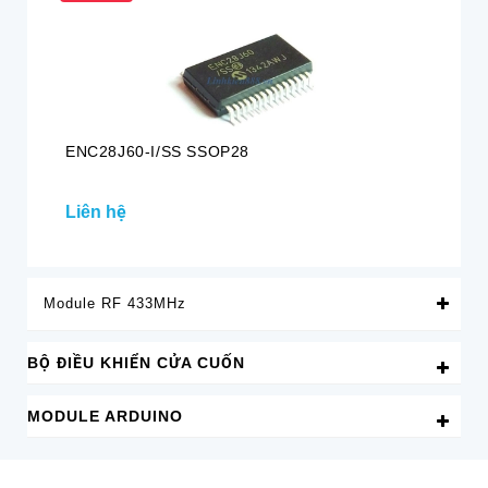
ENC28J60-I/SS SSOP28
MA
Liên hệ
4.
Module RF 433MHz
BỘ ĐIỀU KHIỂN CỬA CUỐN
MODULE ARDUINO