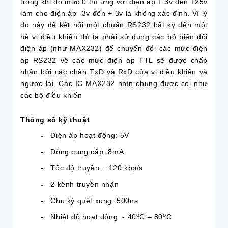
trong khi đó mức 0 thì ứng với điện áp + 3v đến +25v
làm cho điện áp -3v đến + 3v là không xác định. Vì lý
do này để kết nối một chuẩn RS232 bất kỳ đến một
hệ vi điều khiển thì ta phải sử dụng các bộ biến đổi
điện áp (như MAX232) để chuyển đổi các mức điện
áp RS232 về các mức điện áp TTL sẽ được chấp
nhận bởi các chân TxD và RxD của vi điều khiển và
ngược lại. Các IC MAX232 nhìn chung được coi như
các bộ điều khiển
Thông số kỹ thuật
-
Điện áp hoạt động: 5V
-
Dòng cung cấp: 8mA
-
Tốc độ truyền : 120 kbp/s
-
2 kênh truyền nhận
-
Chu kỳ quét xung: 500ns
o
o
-
Nhiệt độ hoạt động: - 40
C – 80
C