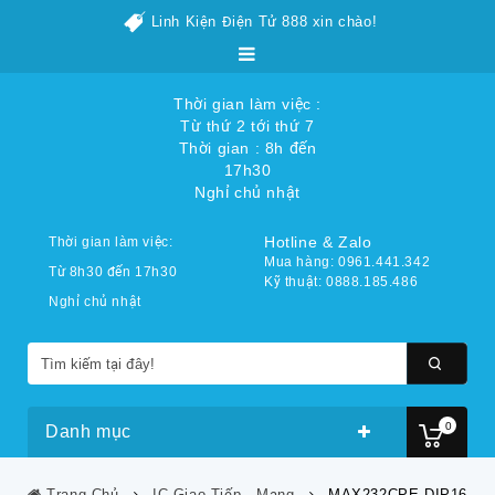
Linh Kiện Điện Tử 888 xin chào!
Thời gian làm việc :
Từ thứ 2 tới thứ 7
Thời gian : 8h đến
17h30
Nghỉ chủ nhật
Hotline & Zalo
Thời gian làm việc:
Mua hàng: 0961.441.342
Từ 8h30 đến 17h30
Kỹ thuật: 0888.185.486
Nghỉ chủ nhật
0
Danh mục
Trang Chủ
IC Giao Tiếp - Mạng
MAX232CPE DIP16