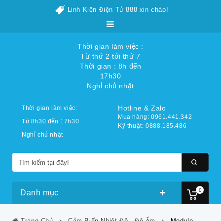
Linh Kiện Điện Tử 888 xin chào!
Thời gian làm việc :
Từ thứ 2 tới thứ 7
Thời gian : 8h đến
17h30
Nghỉ chủ nhật
Hotline & Zalo
Thời gian làm việc:
Mua hàng: 0961.441.342
Từ 8h30 đến 17h30
Kỹ thuật: 0888.185.486
Nghỉ chủ nhật
0
Danh mục
Trang Chủ
Cảm Biến Nhiệt Độ - Độ Ẩm
Module