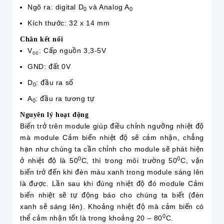
Ngõ ra: digital D
và Analog A
0
0
Kích thước: 32 x 14 mm
Chân kết nối
V
: Cấp nguồn 3,3-5V
cc
GND: đất 0V
D
: đầu ra số
0
A
: đầu ra tương tự
0
Nguyên lý hoạt động
Biến trở trên module giúp điều chỉnh ngưỡng nhiệt độ
mà module Cảm biến nhiệt độ sẽ cảm nhận, chẳng
hạn như chúng ta cần chỉnh cho module sẽ phát hiện
0
0
ở nhiệt độ là 50
C, thì trong môi trường 50
C, vặn
biến trở đến khi đèn màu xanh trong module sáng lên
là được. Lần sau khi đúng nhiệt độ đó module Cảm
biến nhiệt sẽ tự động báo cho chúng ta biết (đèn
xanh sẽ sáng lên). Khoảng nhiệt độ mà cảm biến có
0
thể cảm nhận tốt là trong khoảng 20 – 80
C.