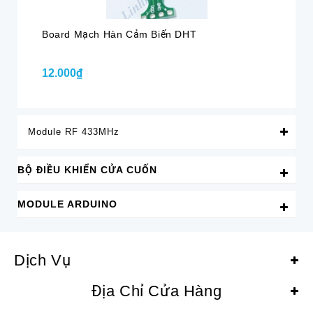
Board Mạch Hàn Cảm Biến DHT
Bộ
Đầ
12.000₫
20
Module RF 433MHz
BỘ ĐIỀU KHIỂN CỬA CUỐN
MODULE ARDUINO
Dịch Vụ
Địa Chỉ Cửa Hàng