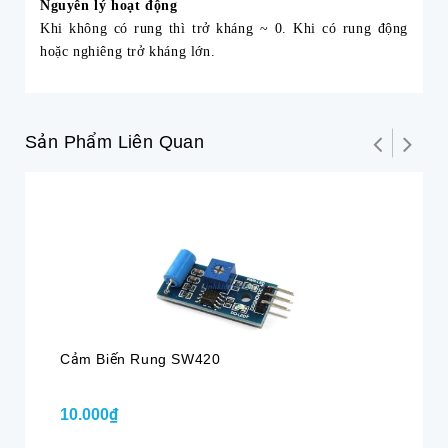
Nguyên lý hoạt động
Khi không có rung thì trở kháng ~ 0. Khi có rung động
hoặc nghiêng trở kháng lớn.
Sản Phẩm Liên Quan
Cảm Biến Rung SW420
Cả
Ch
10.000₫
3.