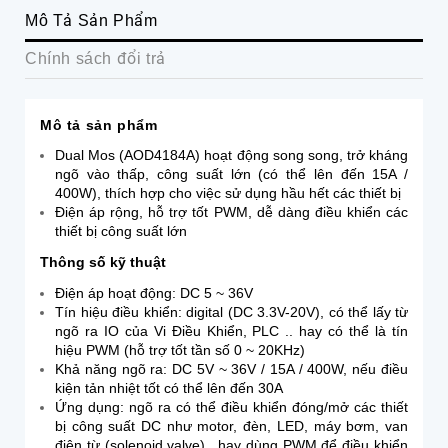
Mô Tả Sản Phẩm
Chính sách đổi trả
Mô tả sản phẩm
Dual Mos (AOD4184A) hoạt động song song, trở kháng
ngõ vào thấp, công suất lớn (có thể lên đến 15A /
400W), thích hợp cho việc sử dụng hầu hết các thiết bị
Điện áp rộng, hỗ trợ tốt PWM, d
ễ dàng điều khiển các
thiết bị công suất lớn
Thông số kỹ thuật
Điện áp hoạt động: DC 5 ~ 36V
Tín hiệu điều khiển: digital (DC 3.3V-20V), có thể lấy từ
ngõ ra IO của Vi Điều Khiển, PLC .. hay có thể là tín
hiệu PWM (hỗ trợ tốt tần số 0 ~ 20KHz)
Khả năng ngõ ra: DC 5V ~ 36V / 15A / 400W, nếu điều
kiện tản nhiệt tốt có thể lên đến 30A
Ứng dụng: ngõ ra có thể điều khiển đóng/mở các thiết
bị công suất DC như motor, đèn, LED, máy bơm, van
điện từ (solenoid valve).. hay dùng PWM để điều khiển