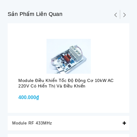
Sản Phẩm Liên Quan
Module Điều Khiển Tốc Độ Động Cơ 10kW AC
Đi
220V Có Hiển Thị Và Điều Khiển
10
400.000₫
40
Module RF 433MHz