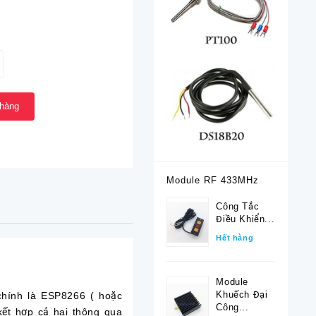
 hàng
Module RF 433MHz
Công Tắc
Điều Khiển...
Hết hàng
Module
Khuếch Đại
hính là ESP8266 ( hoặc
Công...
kết hợp cả hai thông qua