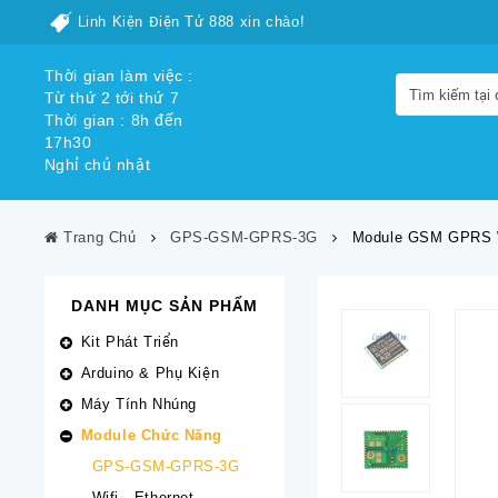
Linh Kiện Điện Tử 888 xin chào!
Thời gian làm việc :
Từ thứ 2 tới thứ 7
Thời gian : 8h đến
17h30
Nghỉ chủ nhật
Trang Chủ
GPS-GSM-GPRS-3G
Module GSM GPRS W
DANH MỤC SẢN PHẨM
Kit Phát Triển
Arduino & Phụ Kiện
Máy Tính Nhúng
Module Chức Năng
GPS-GSM-GPRS-3G
Wifi - Ethernet