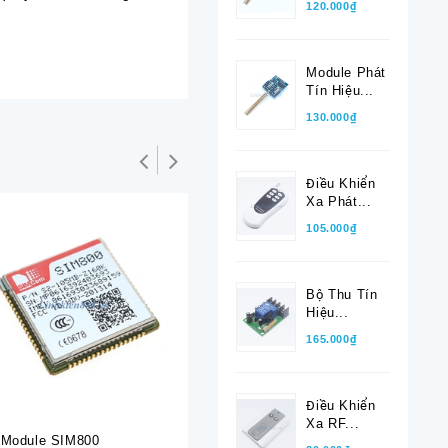
120.000₫
Module Phát
Tín Hiệu...
130.000₫
Điều Khiển
Xa Phát...
105.000₫
Bộ Thu Tín
Hiệu...
165.000₫
Điều Khiển
Xa RF...
Module SIM800
Module SIM7000C
Module 