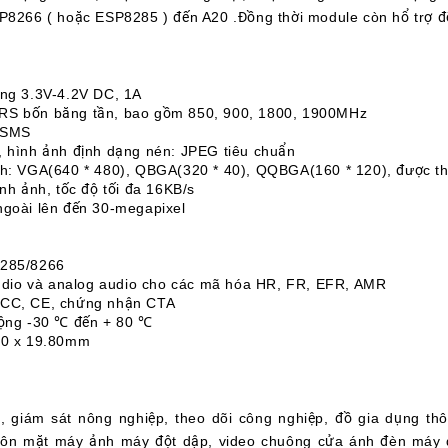
P8266 ( hoặc ESP8285 ) đến A20 .Đồng thời module còn hổ trợ để
ộng 3.3V-4.2V DC, 1A
RS bốn băng tần, bao gồm 850, 900, 1800, 1900MHz
n SMS
, hình ảnh định dạng nén: JPEG tiêu chuẩn
nh: VGA(640 * 480), QBGA(320 * 40), QQBGA(160 * 120), được thi
ình ảnh, tốc độ tối đa 16KB/s
ngoài lên đến 30-megapixel
8285/8266
 audio và analog audio cho các mã hóa HR, FR, EFR, AMR
FCC, CE, chứng nhận CTA
động -30 ℃ đến + 80 ℃
80 x 19.80mm
i, giám sát nông nghiệp, theo dõi công nghiệp, đồ gia dụng thô
huôn mặt máy ảnh máy đột dập, video chuông cửa ánh đèn máy 