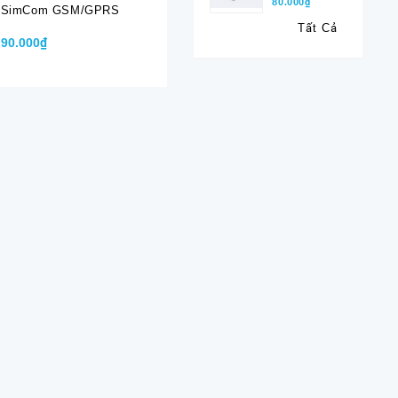
80.000₫
SimCom GSM/GPRS
SimCom LTE, NB-IoT
A6C
GSM/GPRS/EDGE
Tất Cả
90.000₫
620.000₫
220.000₫