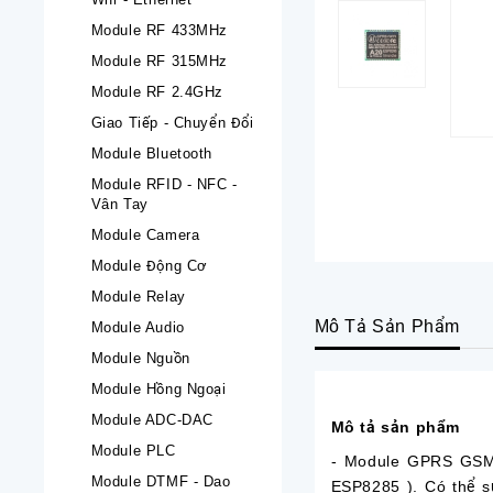
Module RF 433MHz
Module RF 315MHz
Module RF 2.4GHz
Giao Tiếp - Chuyển Đổi
Module Bluetooth
Module RFID - NFC -
Vân Tay
Module Camera
Module Động Cơ
Module Relay
Mô Tả Sản Phẩm
Module Audio
Module Nguồn
Module Hồng Ngoại
Module ADC-DAC
Mô tả sản phẩm
Module PLC
- Module GPRS GSM 
Module DTMF - Dao
ESP8285 ). Có thể s