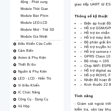
động - Phát xung
giao tiếp UART từ ES
Module Thời Gian
Module Bàn Phím
Thông số kỹ thuật
Module LED-LCD
-
Điện áp hoạt đ
-
Hỗ trợ GSM/GP
Module Nhớ - Thẻ SD
-
Hỗ trợ tin nhắ
Module Gia Nhiệt
-
Hỗ trợ máy ảnh
-
Độ phân giải ả
Điều Khiển Cửa Cuốn
-
Hỗ trợ truyền h
Cảm Biến
-
Hỗ trợ camera 
-
GPRS Class 10
Anten & Phụ Kiện
-
Độ nhạy <-105
Thiết Bị Đo
-
Chip WiFi ESP
-
Hỗ trợ digital
Nguồn & Phụ Kiện
-
Hỗ trợ ROHS, 
LED - LCD - Hiển Thị
-
Nhiệt độ hoạt 
-
Kích thước 22.
Vi Điều Khiển
IC Chức Năng
Tính năng
Công Cụ - Dụng Cụ
- Giám sát ngoài trờ
Vỏ Hộp
kiểm tra, vân tay k