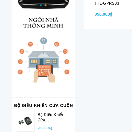
TTL-GPRS03
350.000₫
BỘ ĐIỀU KHIỂN CỬA CUỐN
Bộ Điều Khiển
Cửa...
250.000₫