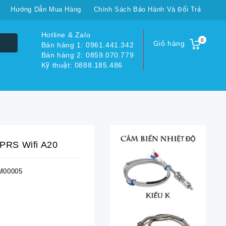
Hướng Dẫn Mua Hàng
Chính Sách Bảo Hành Và Đổi Trả
Hotline & Zalo
0
Giỏ hàng
Bán hàng 1: 0961.441.342
Bán hàng 2: 0859.070.779
Kỹ thuật: 0888.185.486
PRS Wifi A20
00005