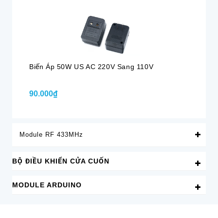
Biến Áp 50W US AC 220V Sang 110V
Bộ
90.000₫
1.
Module RF 433MHz
BỘ ĐIỀU KHIỂN CỬA CUỐN
MODULE ARDUINO